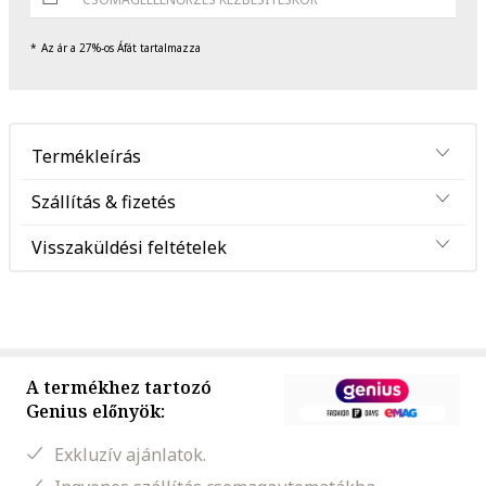
Az ár a 27%-os Áfát tartalmazza
Termékleírás
Szállítás & fizetés
Visszaküldési feltételek
A termékhez tartozó
Genius előnyök:
Exkluzív ajánlatok.