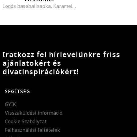
Logós baseballsapka, Karamellbarna/Törtfehér/Páfrányzöld
Iratkozz fel hírlevelünkre friss
ajánlatokért és
divatinspirációkért!
SEGÍTSÉG
GYIK
Visszaküldési információ
Cookie Szabályzat
Felhasználási feltételek