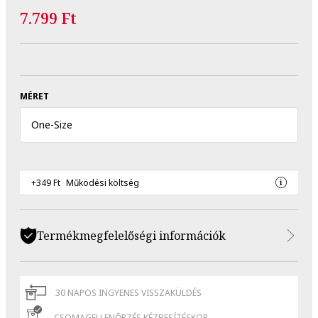
7.799 Ft
MÉRET
One
-
Size
+349 Ft
Működési költség
Termékmegfelelőségi információk
30 NAPOS INGYENES VISSZAKÜLDÉS
CSOMAGELLENŐRZÉS KÉZBESÍTÉSKOR