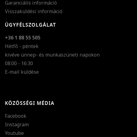
Garanciális információ
Visszaküldési információ
ÜGYFÉLSZOLGÁLAT
+36 1 88 55 505
Hétfő - péntek
kivéve ünnep- és munkaszüneti napokon
Szöveg méretének n
08:00 - 16:30
E-mail küldése
Szöveg méretének c
Szóköz növelése
Szóköz csökkentése
KÖZÖSSÉGI MÉDIA
Sortávolság növelés
Facebook
Sortávolság csökken
Instagram
Színek invertálása
Youtube