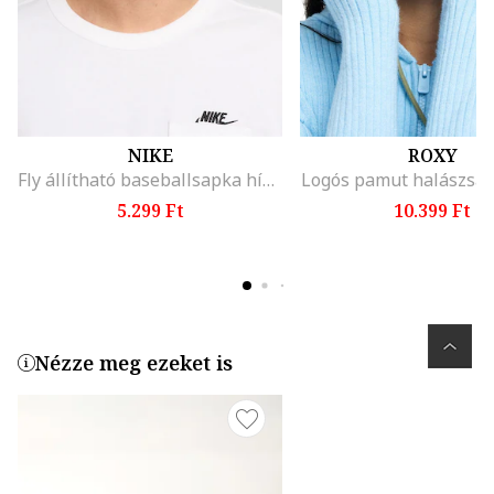
NIKE
ROXY
Fly állítható baseballsapka hímzett logóval, Fehér/Halványsárga
Logós pamut halászsap
5.299 Ft
10.399 Ft
Nézze meg ezeket is