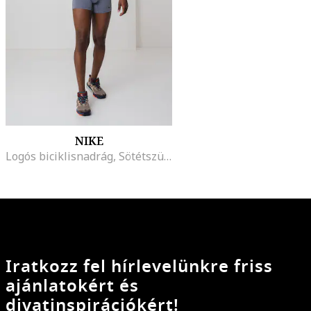
NIKE
Logós biciklisnadrág, Sötétszürke
Iratkozz fel hírlevelünkre friss
ajánlatokért és
divatinspirációkért!