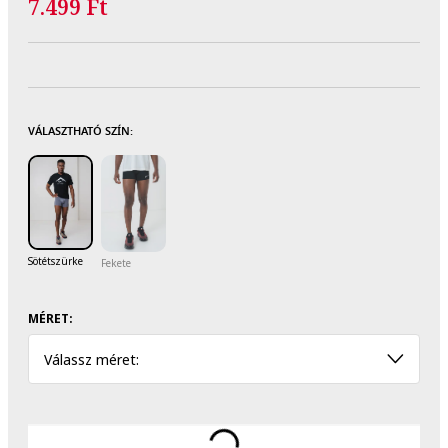
7.499 Ft
VÁLASZTHATÓ SZÍN:
Sötétszürke
Fekete
MÉRET:
Válassz méret: