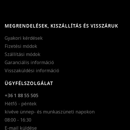
MEGRENDELÉSEK, KISZÁLLÍTÁS ÉS VISSZÁRUK
Gyakori kérdések
Fizetési módok
Szállítási módok
Garanciális információ
Visszaküldési információ
ÜGYFÉLSZOLGÁLAT
+36 1 88 55 505
Hétfő - péntek
kivéve ünnep- és munkaszüneti napokon
Szöveg méretének n
08:00 - 16:30
E-mail küldése
Szöveg méretének c