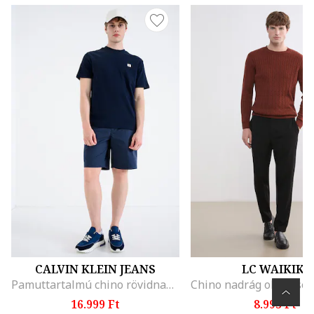
CALVIN KLEIN JEANS
LC WAIKIKI
Pamuttartalmú chino rövidnadrág, Tengerészkék
16.999 Ft
8.995 Ft