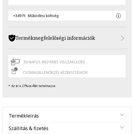
+349 Ft
Működési költség
Termékmegfelelőségi információk
30 NAPOS INGYENES VISSZAKÜLDÉS
CSOMAGELLENŐRZÉS KÉZBESÍTÉSKOR
Az ár a 27%-os Áfát tartalmazza
Termékleírás
Szállítás & fizetés