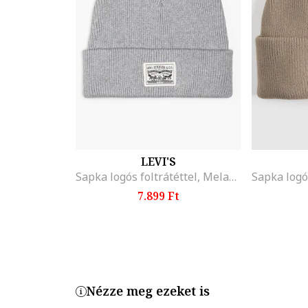
LEVI'S
Sapka logós foltrátéttel, Melange világosszürke
7.899 Ft
Nézze meg ezeket is