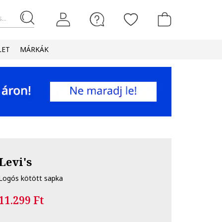
...
LET
MÁRKÁK
Levi's
Logós kötött sapka
11.299 Ft