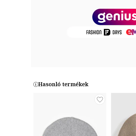
Termékszám
233754-208-55
Hasonló termékek