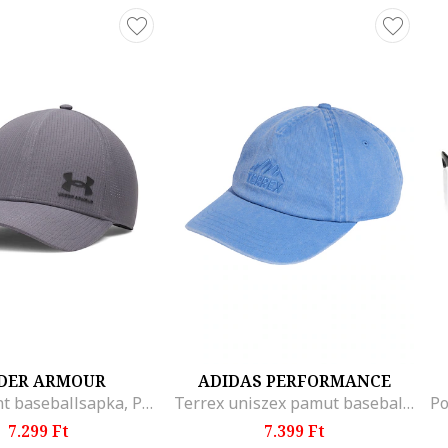
DER ARMOUR
ADIDAS PERFORMANCE
ArmourVent baseballsapka, Púderlila/Púderlila
Terrex uniszex pamut baseballsapka, Világoskék
7.299 Ft
7.399 Ft