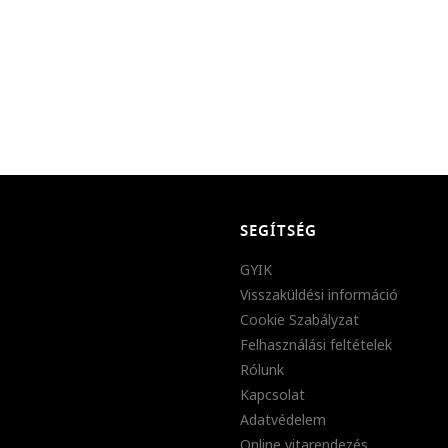
SEGÍTSÉG
GYIK
Visszaküldési információ
Cookie Szabályzat
Felhasználási feltételek
Rólunk
Kapcsolat
Adatvédelem
Online vitarendezés