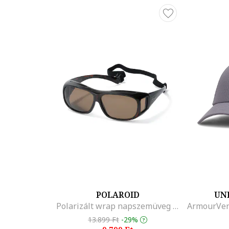
POLAROID
UN
Polarizált wrap napszemüveg rugalmas pánttal
13.899 Ft
-29%