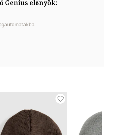
ó Genius előnyök:
magautomatákba.