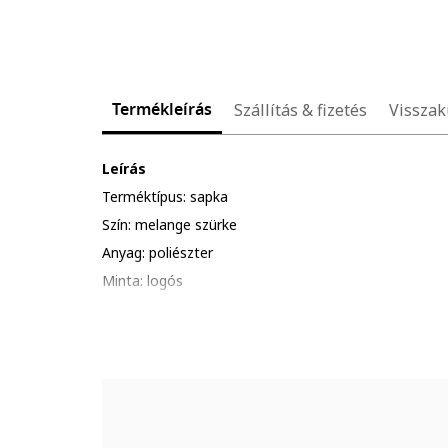
Termékleírás
Szállítás & fizetés
Visszak
Leírás
Terméktípus: sapka
Szín: melange szürke
Anyag: poliészter
Minta: logós
Évszak: ősz-tél
Zárószerkezet: rögzítés nélküli
Összetétel
Külső anyag: 100% poliészter