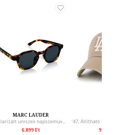
MARC LAUDER
'47
Polarizált uniszex napszemüveg
6.899 Ft
9.199 Ft