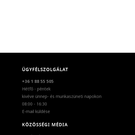
ÜGYFÉLSZOLGÁLAT
+36 1 88 55 505
Hétfő - péntek
kivéve ünnep- és munkaszüneti napokon
08:00 - 16:30
E-mail küldése
KÖZÖSSÉGI MÉDIA