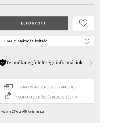
ELFOGYOTT
+349 Ft
Működési költség
Termékmegfelelőségi információk
30 NAPOS INGYENES VISSZAKÜLDÉS
CSOMAGELLENŐRZÉS KÉZBESÍTÉSKOR
Az ár a 27%-os Áfát tartalmazza