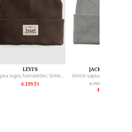
LEVI'S
JACK & JONES
Sapka logós foltrátéttel, Sötétbarna
Kötött sapka logós foltráté
6.199 Ft
6.799 Ft
-32%
4.599 Ft