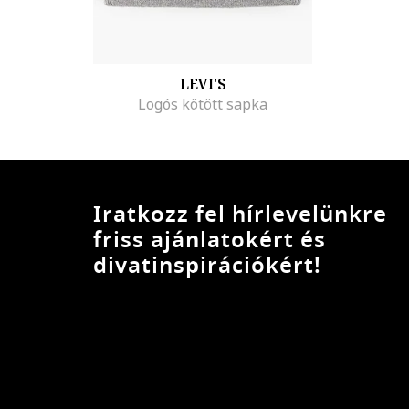
LEVI'S
Logós kötött sapka
Iratkozz fel hírlevelünkre
friss ajánlatokért és
divatinspirációkért!