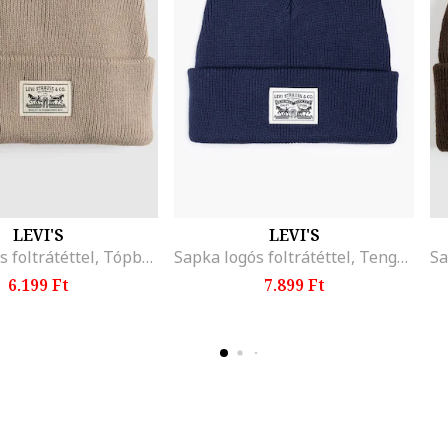
LEVI'S
LEVI'S
Sapka logós foltrátéttel, Tópbarna
Sapka logós foltrátéttel, Tengerészkék
6.199 Ft
7.899 Ft