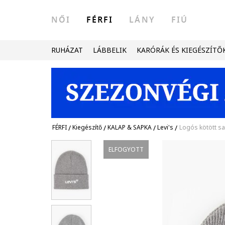
NŐI
FÉRFI
LÁNY
FIÚ
RUHÁZAT
LÁBBELIK
KARÓRÁK ÉS KIEGÉSZÍTŐ
FÉRFI
/
Kiegészítő
/
KALAP & SAPKA
/
Levi's
/
Logós kötött s
ELFOGYOTT