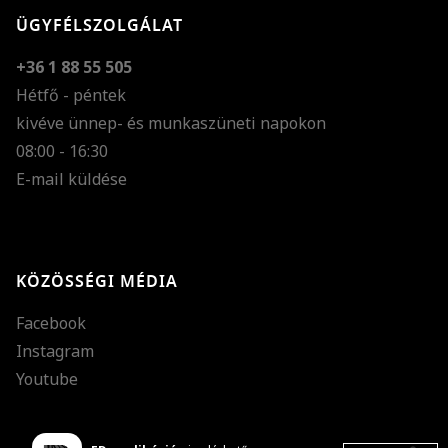
ÜGYFÉLSZOLGÁLAT
+36 1 88 55 505
Hétfő - péntek
kivéve ünnep- és munkaszüneti napokon
Szöveg méretének n
08:00 - 16:30
E-mail küldése
Szöveg méretének c
Szóköz növelése
Szóköz csökkentése
KÖZÖSSÉGI MÉDIA
Sortávolság növelés
Facebook
Sortávolság csökken
Instagram
Színek invertálása
Youtube
Szürke színárnyalato