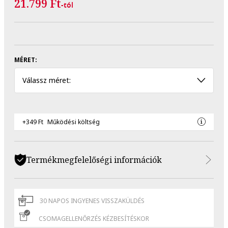
21.799 Ft
-tól
MÉRET:
Válassz méret:
+349 Ft
Működési költség
Termékmegfelelőségi információk
30 NAPOS INGYENES VISSZAKÜLDÉS
CSOMAGELLENŐRZÉS KÉZBESÍTÉSKOR