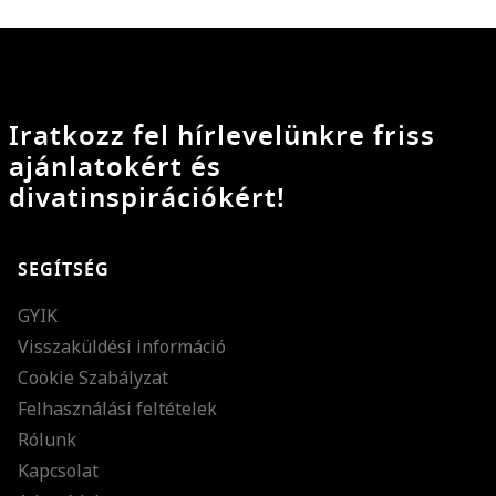
Iratkozz fel hírlevelünkre friss
ajánlatokért és
divatinspirációkért!
SEGÍTSÉG
GYIK
Visszaküldési információ
Cookie Szabályzat
Felhasználási feltételek
Rólunk
Kapcsolat