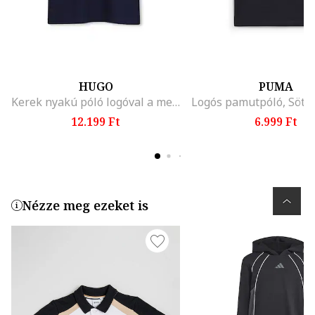
HUGO
PUMA
Kerek nyakú póló logóval a mellrészén, Sötétkék
12.199 Ft
6.999 Ft
Nézze meg ezeket is