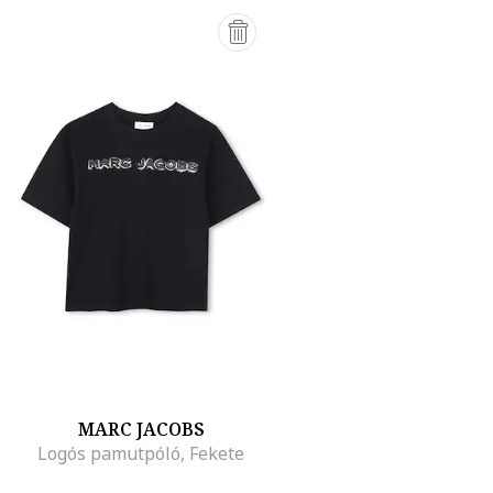
MARC JACOBS
Logós pamutpóló, Fekete