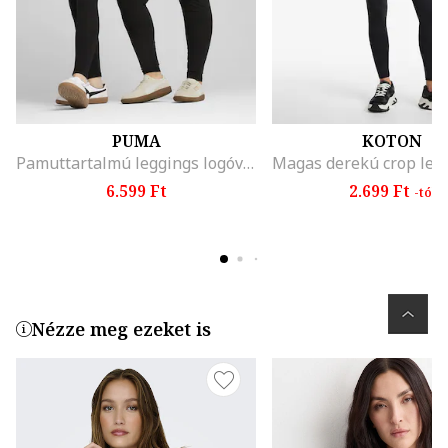
PUMA
KOTON
Pamuttartalmú leggings logóval, Fekete
6.599 Ft
2.699 Ft
-tól
Nézze meg ezeket is