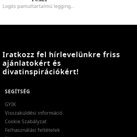
Logós pamuttartalmú leggings, Fekete/Ezüstszín
Iratkozz fel hírlevelünkre friss
ajánlatokért és
divatinspirációkért!
SEGÍTSÉG
GYIK
Visszaküldési információ
Cookie Szabályzat
Felhasználási feltételek