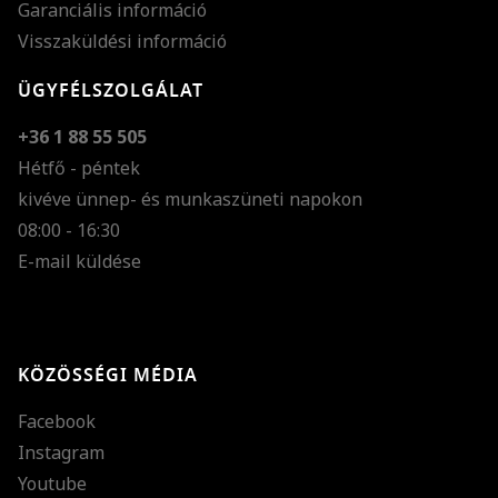
Garanciális információ
Visszaküldési információ
ÜGYFÉLSZOLGÁLAT
+36 1 88 55 505
Hétfő - péntek
kivéve ünnep- és munkaszüneti napokon
Szöveg méretének n
08:00 - 16:30
E-mail küldése
Szöveg méretének c
Szóköz növelése
Szóköz csökkentése
KÖZÖSSÉGI MÉDIA
Sortávolság növelés
Facebook
Sortávolság csökken
Instagram
Színek invertálása
Youtube