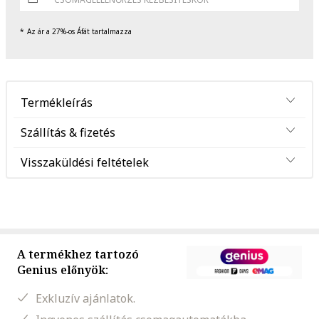
Az ár a 27%-os Áfát tartalmazza
Termékleírás
Szállítás & fizetés
Visszaküldési feltételek
A termékhez tartozó
Genius előnyök:
Exkluzív ajánlatok.