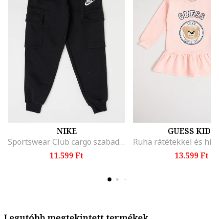
NIKE
GUESS KIDS
Sportswear Club cargo szabadidőnadrág, Fekete
11.599 Ft
13.599 Ft
Legutóbb megtekintett termékek