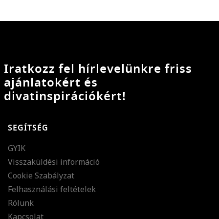
Iratkozz fel hírlevelünkre friss
ajánlatokért és
divatinspirációkért!
SEGÍTSÉG
GYIK
Visszaküldési információ
Cookie Szabályzat
Felhasználási feltételek
Rólunk
Kapcsolat