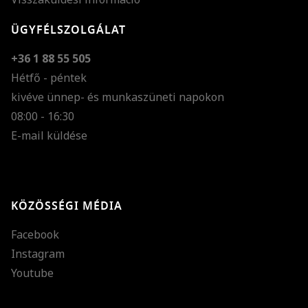
ÜGYFÉLSZOLGÁLAT
+36 1 88 55 505
Hétfő - péntek
kivéve ünnep- és munkaszüneti napokon
Szöveg méretének n
08:00 - 16:30
E-mail küldése
Szöveg méretének c
Szóköz növelése
Szóköz csökkentése
KÖZÖSSÉGI MÉDIA
Sortávolság növelés
Facebook
Sortávolság csökken
Instagram
Színek invertálása
Youtube
Szürke színárnyalato