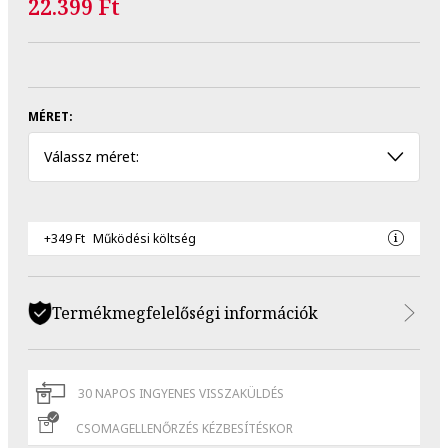
22.399 Ft
MÉRET:
Válassz méret:
+349 Ft
Működési költség
Termékmegfelelőségi információk
30 NAPOS INGYENES VISSZAKÜLDÉS
CSOMAGELLENŐRZÉS KÉZBESÍTÉSKOR