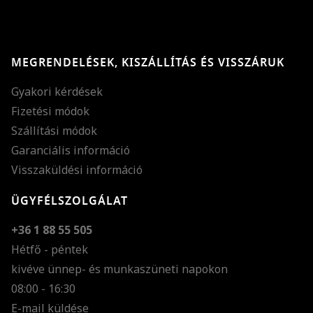
MEGRENDELÉSEK, KISZÁLLÍTÁS ÉS VISSZÁRUK
Gyakori kérdések
Fizetési módok
Szállítási módok
Garanciális információ
Visszaküldési információ
ÜGYFÉLSZOLGÁLAT
+36 1 88 55 505
Hétfő - péntek
kivéve ünnep- és munkaszüneti napokon
Szöveg méretének n
08:00 - 16:30
E-mail küldése
Szöveg méretének c