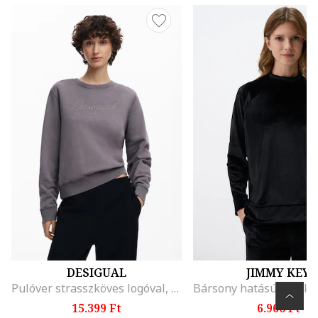
DESIGUAL
JIMMY KEY
Pulóver strasszköves logóval, Halánylila
15.399 Ft
6.960 Ft