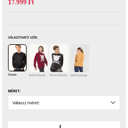
17.999 Ft
VÁLASZTHATÓ SZÍN:
Fekete
Fehér/Bordó
Fehér/Fekete
Sáfránysárga
MÉRET:
Válassz méret: