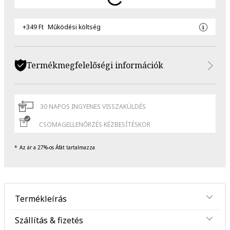
+349 Ft
Működési költség
Termékmegfelelőségi információk
30 NAPOS INGYENES VISSZAKÜLDÉS
CSOMAGELLENŐRZÉS KÉZBESÍTÉSKOR
Az ár a 27%-os Áfát tartalmazza
Termékleírás
Szállítás & fizetés