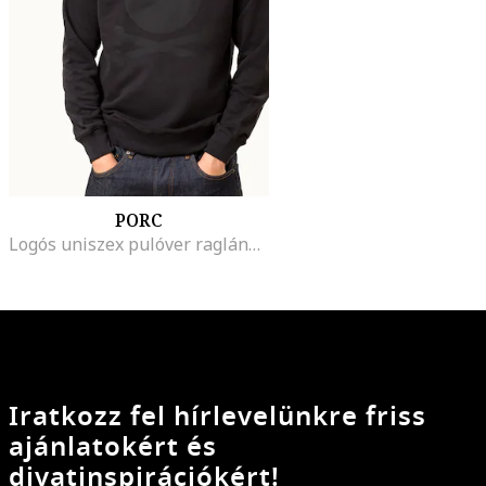
PORC
Logós uniszex pulóver raglánujjakkal, Fekete
Iratkozz fel hírlevelünkre friss
ajánlatokért és
divatinspirációkért!