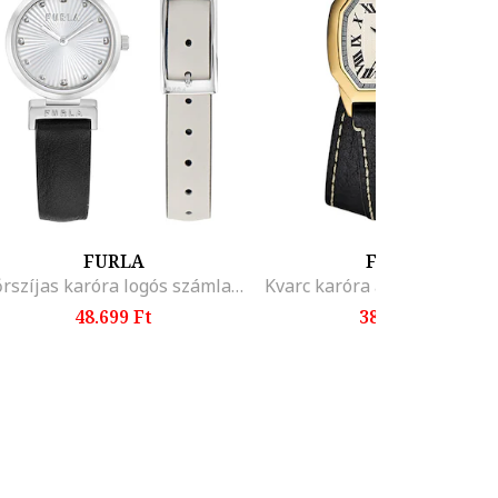
FURLA
FOSSIL
Bőrszíjas karóra logós számlappal, Fekete
48.699 Ft
38.099 Ft