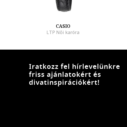
CASIO
LTP Női karóra
Iratkozz fel hírlevelünkre
friss ajánlatokért és
divatinspirációkért!