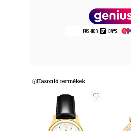
Számlap színe: ezüstszín
Óraszámlap típusa: vonalak
Tok
Tok alakja: kerek
Tok anyaga: rozsdamentes acél
Tok színe: ezüstszín
Tok Átmérő: 23 mm
Szíj / Karkötő
Típus: szíj
Szíj/Karkötő anyaga: bőr
Hasonló termékek
Szíj/karperec színe: fekete
Termékszám
LTP-1094E-1ARDF