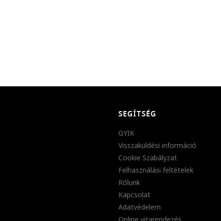
SEGÍTSÉG
GYIK
Visszaküldési információ
Cookie Szabályzat
Felhasználási feltételek
Rólunk
Kapcsolat
Adatvédelem
Online vitarendezés