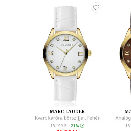
MARC LAUDER
MA
Kvarc karóra bőrszíjjal, Fehér
Analóg
15.199 Ft
-21%
13