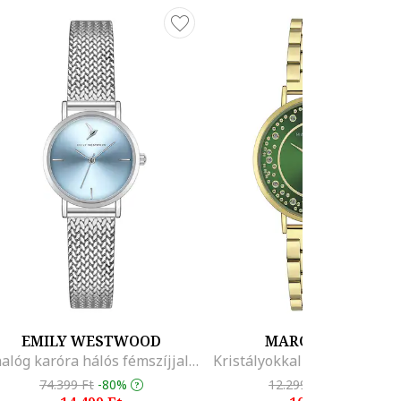
EMILY WESTWOOD
MARC MALONE
Analóg karóra hálós fémszíjjal, Ezüstszín
74.399 Ft
-80%
12.299 Ft
-14%