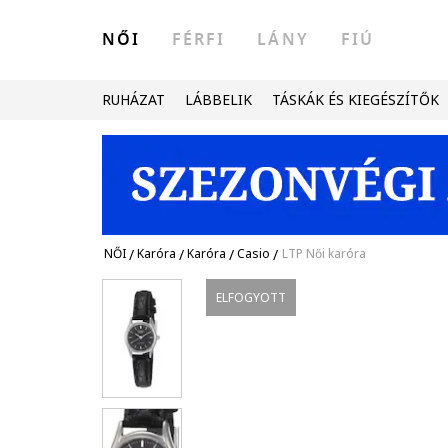
NŐI
FÉRFI
LÁNY
FIÚ
RUHÁZAT
LÁBBELIK
TÁSKÁK ÉS KIEGÉSZÍTŐK
NŐI
/
Karóra
/
Karóra
/
Casio
/
LTP Női karóra
ELFOGYOTT