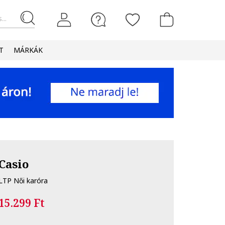
...
T
MÁRKÁK
Casio
LTP Női karóra
15.299 Ft