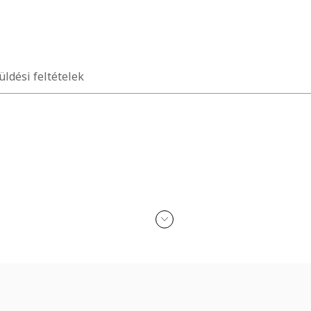
üldési feltételek
n érkezik