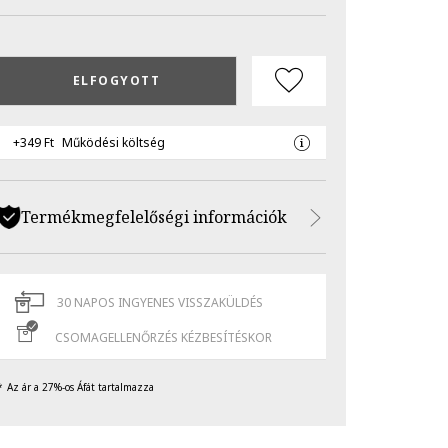
ELFOGYOTT
+349 Ft
Működési költség
Termékmegfelelőségi információk
30 NAPOS INGYENES VISSZAKÜLDÉS
CSOMAGELLENŐRZÉS KÉZBESÍTÉSKOR
Az ár a 27%-os Áfát tartalmazza