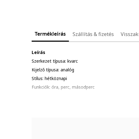
Termékleírás
Szállítás & fizetés
Visszak
Leírás
Szerkezet típusa: kvarc
Kijelző típusa: analóg
Stílus: hétköznapi
Funkciók: óra, perc, másodperc
Zárószerkezet: csatos
Vízálló: 3 atm
Csomagolás: a termék logóval ellátott csomagolásba
Mutató
Üveg anyaga: ásványi kristály