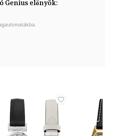
ó Genius előnyök:
magautomatákba.