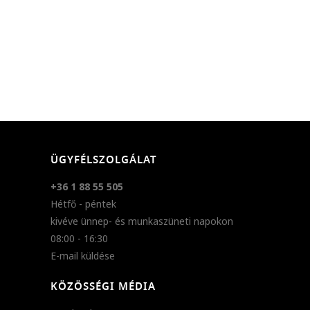
ÜGYFÉLSZOLGÁLAT
+36 1 88 55 505
Hétfő - péntek
kivéve ünnep- és munkaszüneti napokon
08:00 - 16:30
E-mail küldése
KÖZÖSSÉGI MÉDIA