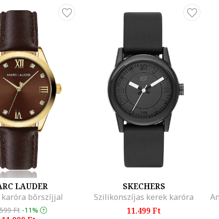
RC LAUDER
SKECHERS
 karóra bőrszíjjal
Szilikonszíjas kerek karóra
.599 Ft
-11%
11.499 Ft