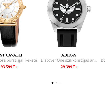
UST CAVALLI
ADIDAS
óra bőrszíjjal, Fekete
Discover One szilikonszíjas analóg karóra, Ezüstszín/Fekete
93.599 Ft
29.399 Ft