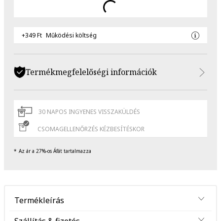
+349 Ft
Működési költség
Termékmegfelelőségi információk
30 NAPOS INGYENES VISSZAKÜLDÉS
CSOMAGELLENŐRZÉS KÉZBESÍTÉSKOR
Az ár a 27%-os Áfát tartalmazza
Termékleírás