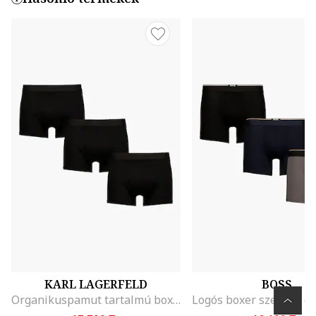
KARL LAGERFELD
BOSS
Organikuspamut tartalmú boxer szett - 3 db, Fekete