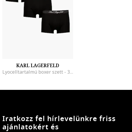
KARL LAGERFELD
Lyocelltartalmú boxer szett - 3 db, Koptatott fekete
Iratkozz fel hírlevelünkre friss
ajánlatokért és