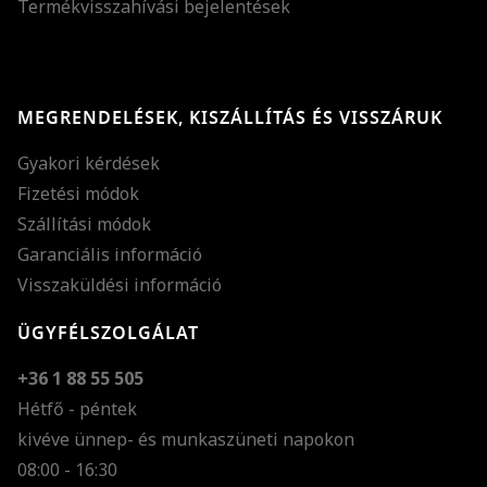
Termékvisszahívási bejelentések
MEGRENDELÉSEK, KISZÁLLÍTÁS ÉS VISSZÁRUK
Gyakori kérdések
Fizetési módok
Szállítási módok
Garanciális információ
Visszaküldési információ
ÜGYFÉLSZOLGÁLAT
+36 1 88 55 505
Hétfő - péntek
kivéve ünnep- és munkaszüneti napokon
Szöveg méretének n
08:00 - 16:30