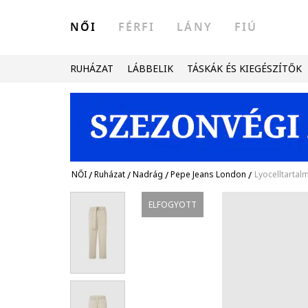
NŐI
FÉRFI
LÁNY
FIÚ
RUHÁZAT
LÁBBELIK
TÁSKÁK ÉS KIEGÉSZÍTŐK
NŐI
/
Ruházat
/
Nadrág
/
Pepe Jeans London
/
Lyocelltarta
ELFOGYOTT