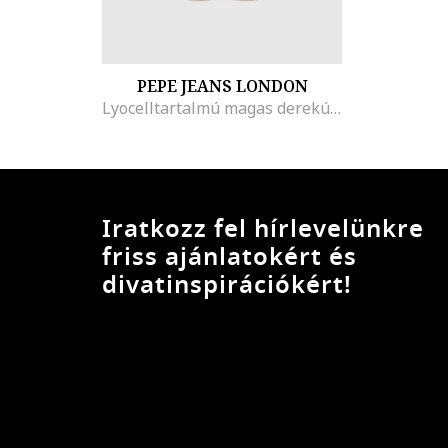
PEPE JEANS LONDON
Lyocelltartalmú magas derekú nadrág, Világosbézs
Iratkozz fel hírlevelünkre
friss ajánlatokért és
divatinspirációkért!