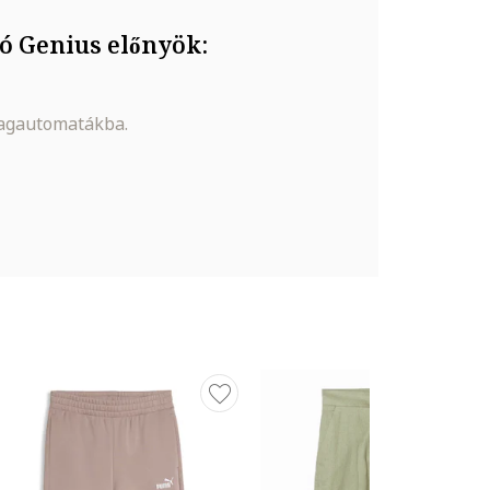
ó Genius előnyök:
magautomatákba.