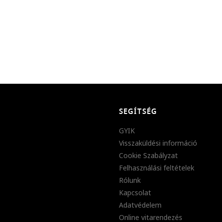
SEGÍTSÉG
GYIK
Visszaküldési információ
Cookie Szabályzat
Felhasználási feltételek
Rólunk
Kapcsolat
Adatvédelem
Online vitarendezés