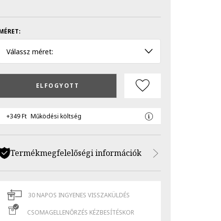
MÉRET:
Válassz méret:
ELFOGYOTT
+349 Ft
Működési költség
Termékmegfelelőségi információk
30 NAPOS INGYENES VISSZAKÜLDÉS
CSOMAGELLENŐRZÉS KÉZBESÍTÉSKOR