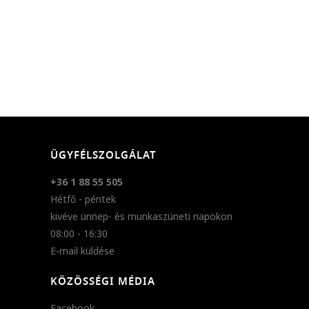
ÜGYFÉLSZOLGÁLAT
+36 1 88 55 505
Hétfő - péntek
kivéve ünnep- és munkaszüneti napokon
08:00 - 16:30
E-mail küldése
KÖZÖSSÉGI MÉDIA
Facebook