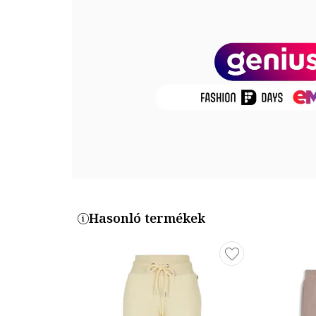
Zsebek: 5
Zárószerkezet: cipzáros
Összetétel
Külső anyag: 65% lyocell, 35% pamut
Termékszám
PL211763-844
Hasonló termékek