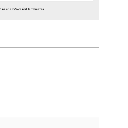
Az ár a 27%-os Áfát tartalmazza