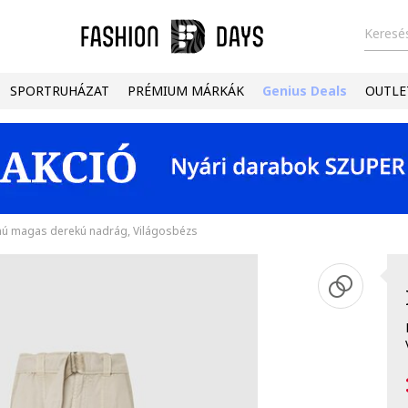
Keresés
SPORTRUHÁZAT
PRÉMIUM MÁRKÁK
Genius Deals
OUTLE
lmú magas derekú nadrág, Világosbézs