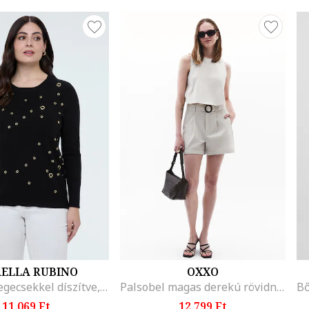
RELLA RUBINO
OXXO
Pulóver szegecsekkel díszítve, Fekete
Palsobel magas derekú rövidnadrág, Világosszürke
11.069 Ft
12.799 Ft