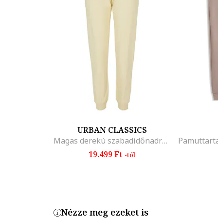
URBAN CLASSICS
Magas derekú szabadidőnadrág húzózsinórral, Halványsárga
19.499 Ft
-tól
Nézze meg ezeket is