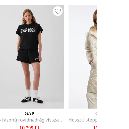
GAP
ORSAY
Bő fazonú rövidnadrág visszahajtott szárvégekkel, Fekete,
10.799 Ft
13.244 Ft