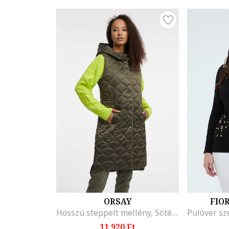
ORSAY
FIO
Hosszú steppelt mellény, Sötét khaki
11.920 Ft