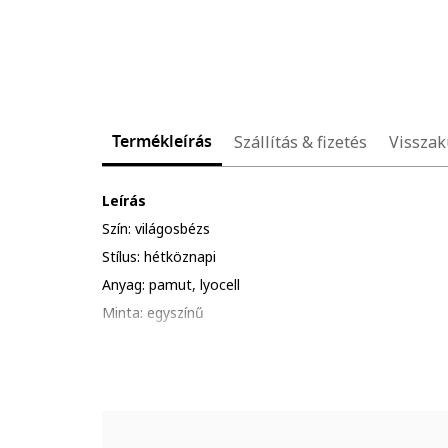
Termékleírás
Szállítás & fizetés
Visszak
Leírás
Szín: világosbézs
Stílus: hétköznapi
Anyag: pamut, lyocell
Minta: egyszínű
Szabás: egyenes
Hossz: hosszú
Derékrész: magas
Részletek: kontrasztos oldalcsíkok