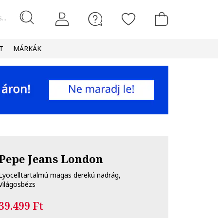
...
T
MÁRKÁK
Pepe Jeans London
Lyocelltartalmú magas derekú nadrág,
Világosbézs
39.499 Ft