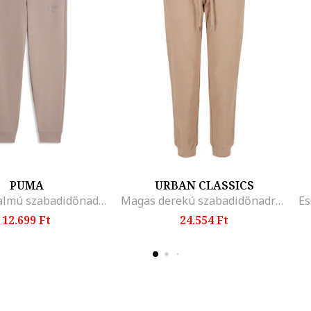
PUMA
URBAN CLASSICS
Pamuttartalmú szabadidőnadrág, Púderrózsaszín
Magas derekú szabadidőnadrág húzózsinórral, Bézs
12.699 Ft
24.554 Ft