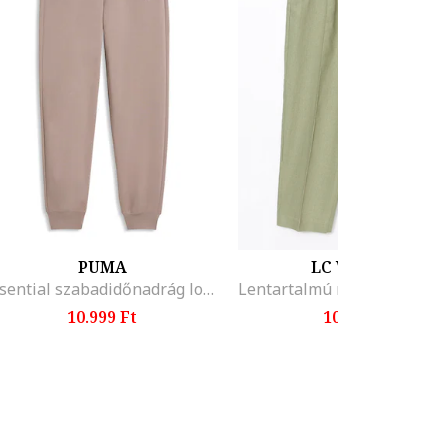
PUMA
LC WAIKIKI
Essential szabadidőnadrág logós részlettel, Púderrózsaszín
10.999 Ft
10.995 Ft