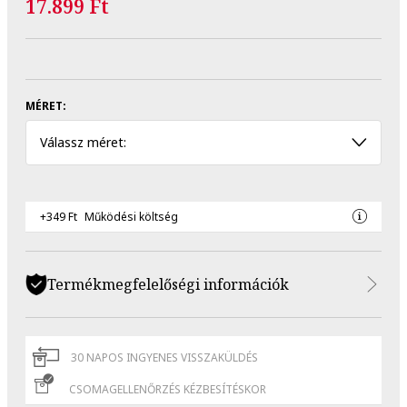
17.899 Ft
MÉRET:
Válassz méret:
+349 Ft
Működési költség
Termékmegfelelőségi információk
30 NAPOS INGYENES VISSZAKÜLDÉS
CSOMAGELLENŐRZÉS KÉZBESÍTÉSKOR