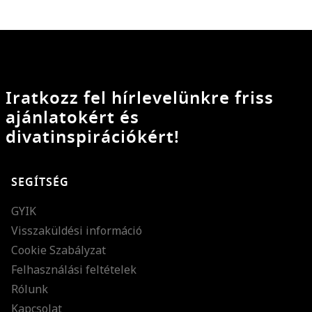
Iratkozz fel hírlevelünkre friss
ajánlatokért és
divatinspirációkért!
SEGÍTSÉG
GYIK
Visszaküldési információ
Cookie Szabályzat
Felhasználási feltételek
Rólunk
Kapcsolat