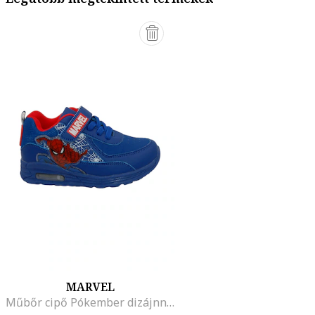
MARVEL
Műbőr cipő Pókember dizájnnal, Sötétkék