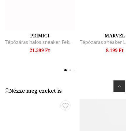
PRIMIGI
MARVEL
Tépőzáras hálós sneaker, Fekete/Mandarinszín/Vízzöld
21.399 Ft
8.199 Ft
Nézze meg ezeket is