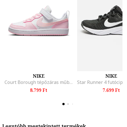
NIKE
NIKE
Court Borough tépőzáras műbőr sneaker, Fehér/Rózsaszín
8.799 Ft
7.699 Ft
Legutóbb megtekintett termékek