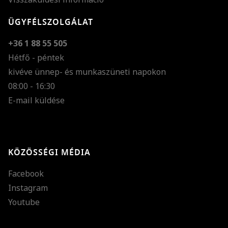
ÜGYFÉLSZOLGÁLAT
+36 1 88 55 505
Hétfő - péntek
kivéve ünnep- és munkaszüneti napokon
Szöveg méretének n
08:00 - 16:30
E-mail küldése
Szöveg méretének c
Szóköz növelése
Szóköz csökkentése
KÖZÖSSÉGI MÉDIA
Sortávolság növelés
Facebook
Sortávolság csökken
Instagram
Színek invertálása
Youtube
Szürke színárnyalato