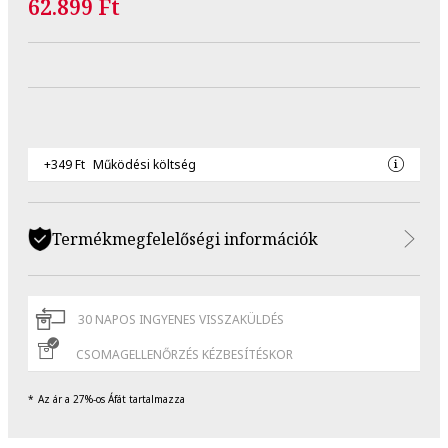
62.899 Ft
+349 Ft
Működési költség
Termékmegfelelőségi információk
30 NAPOS INGYENES VISSZAKÜLDÉS
CSOMAGELLENŐRZÉS KÉZBESÍTÉSKOR
Az ár a 27%-os Áfát tartalmazza