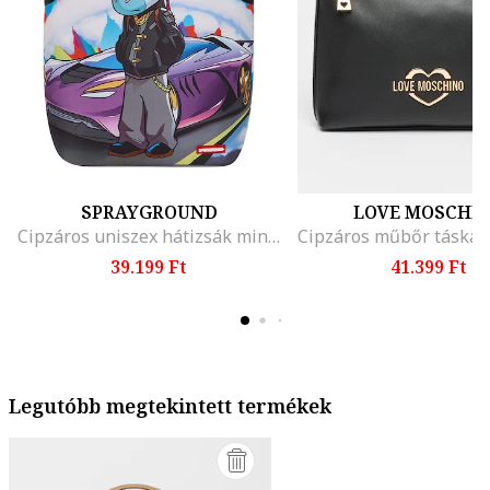
SPRAYGROUND
LOVE MOSCHI
Cipzáros uniszex hátizsák mintával, Lila/Törtfehér/Világoskék
39.199 Ft
41.399 Ft
Legutóbb megtekintett termékek