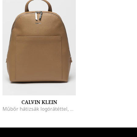
CALVIN KLEIN
Műbőr hátizsák logórátéttel, Világosbarna