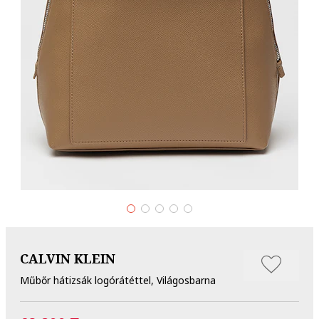
CALVIN KLEIN
Műbőr hátizsák logórátéttel, Világosbarna