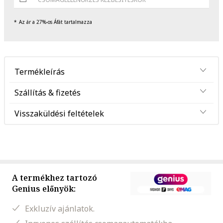
Az ár a 27%-os Áfát tartalmazza
Termékleírás
Szállítás & fizetés
Visszaküldési feltételek
A termékhez tartozó
Genius előnyök:
Exkluzív ajánlatok.