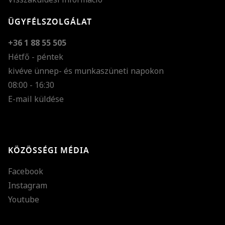
ÜGYFÉLSZOLGÁLAT
+36 1 88 55 505
Hétfő - péntek
kivéve ünnep- és munkaszüneti napokon
Szöveg méretének n
08:00 - 16:30
E-mail küldése
Szöveg méretének c
Szóköz növelése
Szóköz csökkentése
KÖZÖSSÉGI MÉDIA
Sortávolság növelés
Facebook
Sortávolság csökken
Instagram
Színek invertálása
Youtube
Szürke színárnyalato