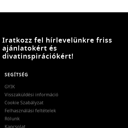
Iratkozz fel hírlevelünkre friss
ajánlatokért és
divatinspirációkért!
SEGÍTSÉG
GYIK
Visszaküldési információ
Cookie Szabályzat
Felhasználási feltételek
Rólunk
Kapcsolat