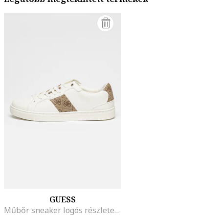
GUESS
Műbőr sneaker logós részletekkel, Barna/Bézs/Törtfehér