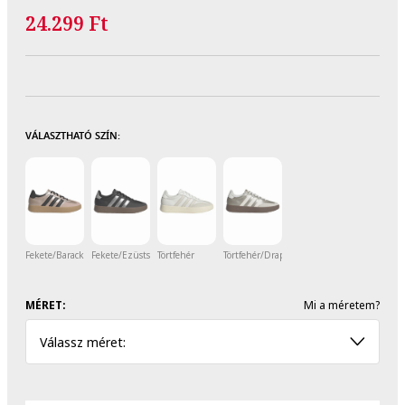
24.299 Ft
VÁLASZTHATÓ SZÍN:
Fekete/Barackszín/Rózsaarany
Fekete/Ezüstszín
Törtfehér
Törtfehér/Drapp
MÉRET:
Mi a méretem?
Válassz méret: