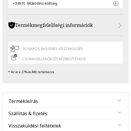
+349 Ft
Működési költség
Termékmegfelelőségi információk
30 NAPOS INGYENES VISSZAKÜLDÉS
CSOMAGELLENŐRZÉS KÉZBESÍTÉSKOR
Az ár a 27%-os Áfát tartalmazza
Termékleírás
Szállítás & fizetés
Visszaküldési feltételek