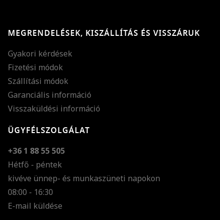
MEGRENDELÉSEK, KISZÁLLÍTÁS ÉS VISSZÁRUK
Gyakori kérdések
Fizetési módok
Szállítási módok
Garanciális információ
Visszaküldési információ
ÜGYFÉLSZOLGÁLAT
+36 1 88 55 505
Hétfő - péntek
kivéve ünnep- és munkaszüneti napokon
Szöveg méretének n
08:00 - 16:30
E-mail küldése
Szöveg méretének c