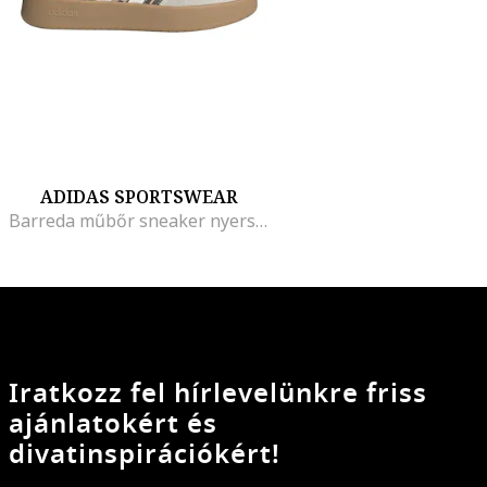
ADIDAS SPORTSWEAR
Barreda műbőr sneaker nyersbőr részletekkel, Fehér/Barna/Világosszürke
Iratkozz fel hírlevelünkre friss
ajánlatokért és
divatinspirációkért!