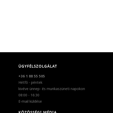
ÜGYFÉLSZOLGÁLAT
+36 1 88 55 505
Hétfő - péntek
kivéve ünnep- és munkaszüneti napokon
08:00 - 16:30
E-mail küldése
KÖZÖSSÉGI MÉDIA