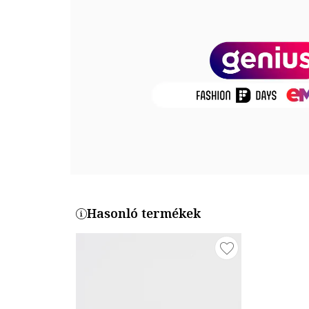
Belső anyag: textil
Talp anyaga: egyéb anyagok
Termékszám
LL274376-WHITE-NAVY
Hasonló termékek