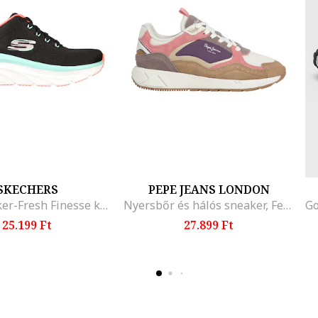
SKECHERS
PEPE JEANS LONDON
D'Lux Walker-Fresh Finesse kényelmes fazonú hálós sneaker, Fekete/Vízkék/Korallszín
Nyersbőr és hálós sneaker, Fehér/Világosbarna/Ametisztlila
25.199 Ft
27.899 Ft