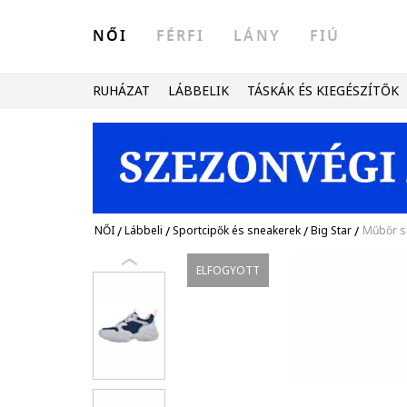
NŐI
FÉRFI
LÁNY
FIÚ
RUHÁZAT
LÁBBELIK
TÁSKÁK ÉS KIEGÉSZÍTŐK
NŐI
/
Lábbeli
/
Sportcipők és sneakerek
/
Big Star
/
Műbőr sn
ELFOGYOTT