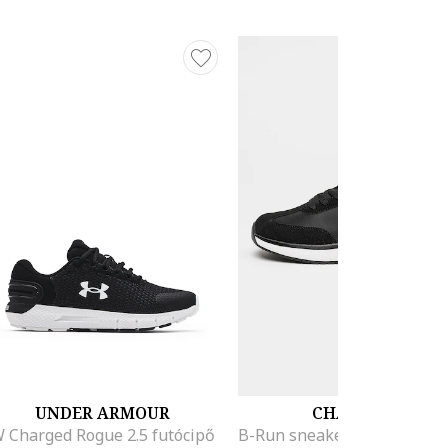
UNDER ARMOUR
CHAMPION
 Charged Rogue 2.5 futócipő