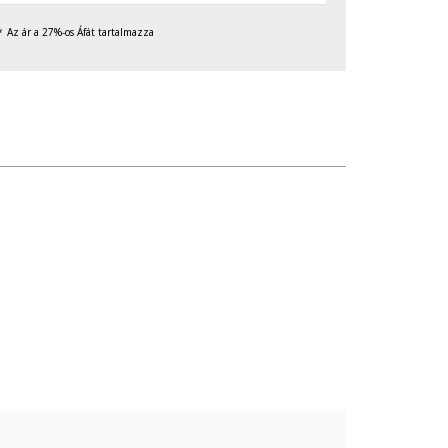
Az ár a 27%-os Áfát tartalmazza