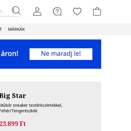
...
T
MÁRKÁK
Big Star
Műbőr sneaker textilrészletekkel,
Fehér/Tengerészkék
23.899 Ft