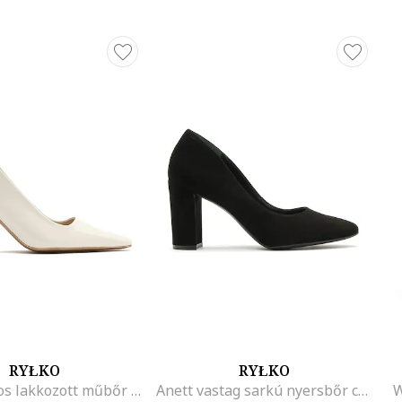
RYŁKO
RYŁKO
Sarokpántos lakkozott műbőr cipő, Krémszín
Anett vastag sarkú nyersbőr cipő, Fekete
W