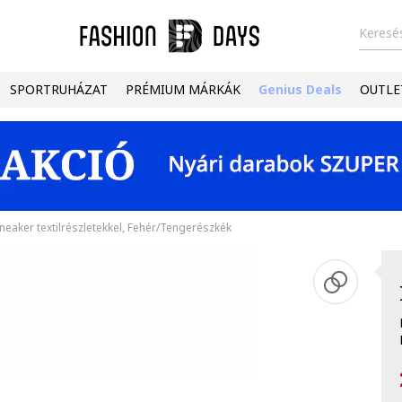
Keresés
SPORTRUHÁZAT
PRÉMIUM MÁRKÁK
Genius Deals
OUTLE
eaker textilrészletekkel, Fehér/Tengerészkék