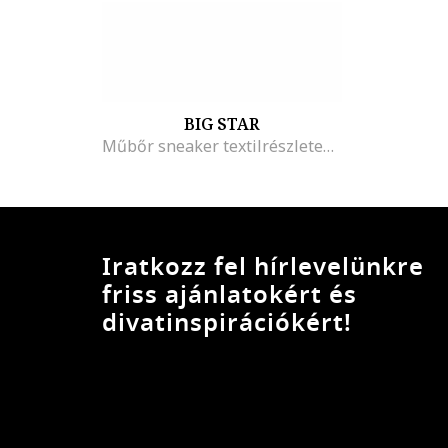
BIG STAR
Műbőr sneaker textilrészletekkel, Fehér/Tengerészkék
Iratkozz fel hírlevelünkre
friss ajánlatokért és
divatinspirációkért!