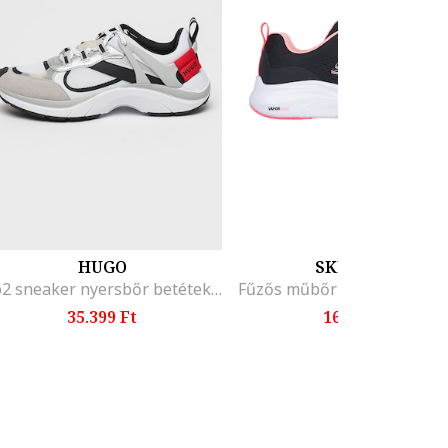
HUGO
SKECHERS
Go2 sneaker nyersbőr betétekkel, Fehér/Szürke
35.399 Ft
16.099 Ft