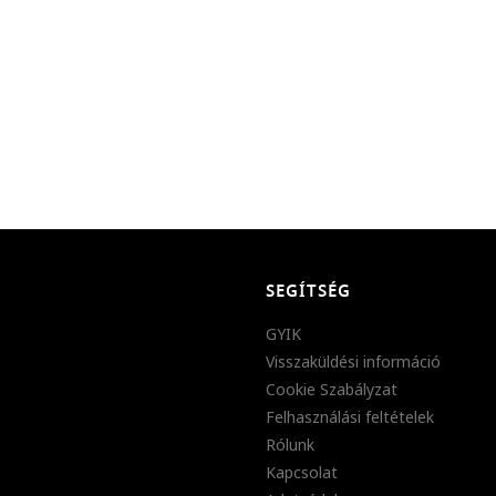
SEGÍTSÉG
GYIK
Visszaküldési információ
Cookie Szabályzat
Felhasználási feltételek
Rólunk
Kapcsolat