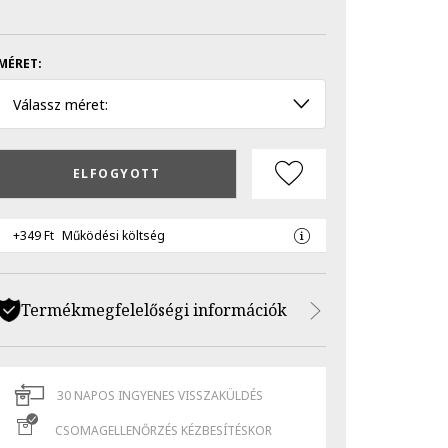
MÉRET:
Válassz méret:
ELFOGYOTT
+349 Ft
Működési költség
Termékmegfelelőségi információk
30 NAPOS INGYENES VISSZAKÜLDÉS
CSOMAGELLENŐRZÉS KÉZBESÍTÉSKOR