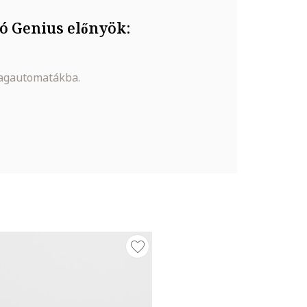
ó Genius előnyök:
magautomatákba.