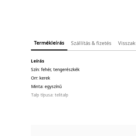
Termékleírás
Szállítás & fizetés
Visszak
Leírás
Szín: fehér, tengerészkék
Orr: kerek
Minta: egyszínű
Talp típusa: telitalp
Anyag: textil, műbőr
Zárószerkezet: fűzős
Összetétel
Felsőrész: egyéb anyagok