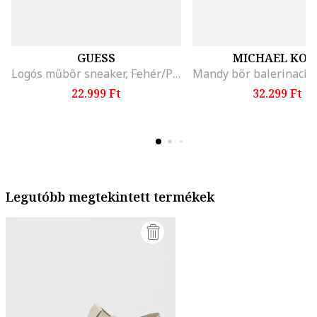
GUESS
MICHAEL KOR
Logós műbőr sneaker, Fehér/Púderrózsaszín
22.999 Ft
32.299 Ft
Legutóbb megtekintett termékek