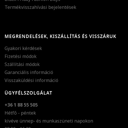
Termékvisszahívási bejelentések
MEGRENDELÉSEK, KISZÁLLÍTÁS ÉS VISSZÁRUK
Gyakori kérdések
Fizetési módok
Szállítási módok
Garanciális információ
Visszaküldési információ
ÜGYFÉLSZOLGÁLAT
+36 1 88 55 505
Hétfő - péntek
kivéve ünnep- és munkaszüneti napokon
Szöveg méretének n