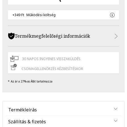
+349 Ft
Működési költség
Termékmegfelelőségi információk
30 NAPOS INGYENES VISSZAKÜLDÉS
CSOMAGELLENŐRZÉS KÉZBESÍTÉSKOR
Az ár a 27%-os Áfát tartalmazza
Termékleírás
Szállítás & fizetés