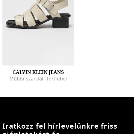
CALVIN KLEIN JEANS
Műbőr szandál, Törtfehér
Iratkozz fel hírlevelünkre friss