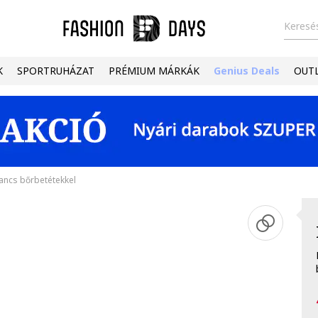
Keresés
K
SPORTRUHÁZAT
PRÉMIUM MÁRKÁK
Genius Deals
OUT
ancs bőrbetétekkel