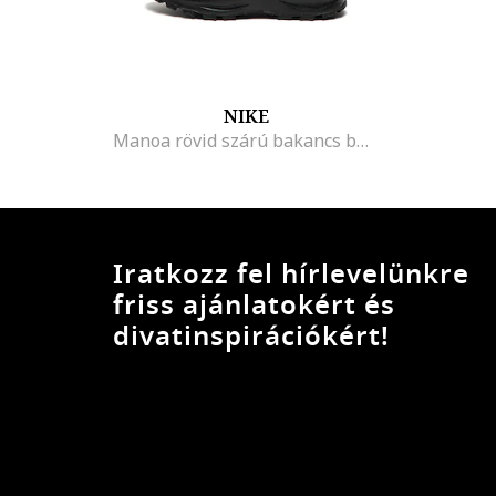
NIKE
Manoa rövid szárú bakancs bőrbetétekkel
Iratkozz fel hírlevelünkre
friss ajánlatokért és
divatinspirációkért!