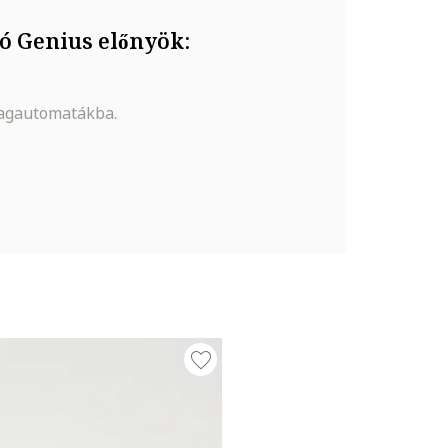
ó Genius előnyök:
magautomatákba.