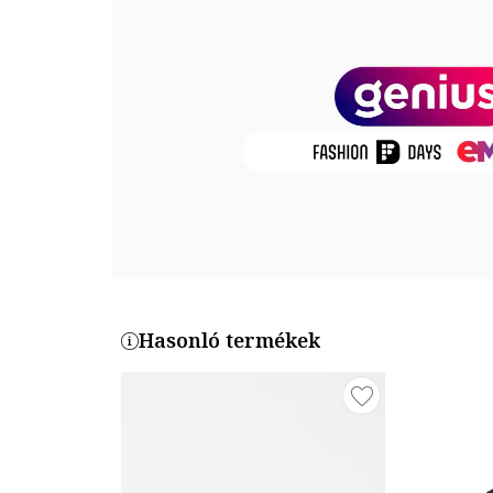
Összetétel
Felsőrész: bőr, textil
Belső anyag: textil
Talp anyaga: egyéb anyagok
Termékszám
456975-001
Hasonló termékek