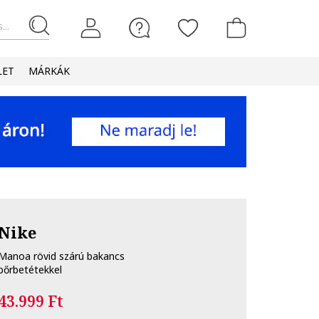
...
LET
MÁRKÁK
Nike
Manoa rövid szárú bakancs
bőrbetétekkel
43.999 Ft