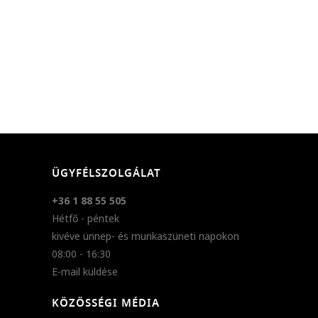
ÜGYFÉLSZOLGÁLAT
+36 1 88 55 505
Hétfő - péntek
kivéve ünnep- és munkaszüneti napokon
08:00 - 16:30
E-mail küldése
KÖZÖSSÉGI MÉDIA