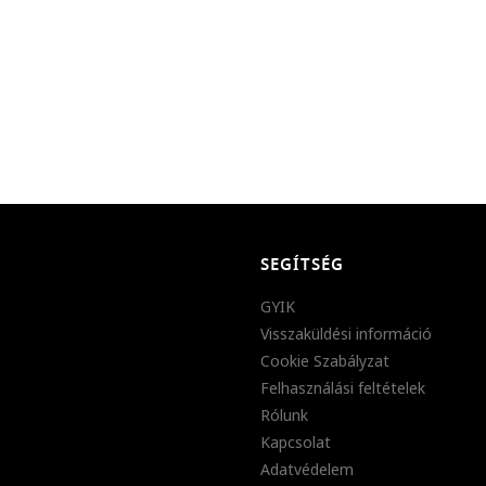
SEGÍTSÉG
GYIK
Visszaküldési információ
Cookie Szabályzat
Felhasználási feltételek
Rólunk
Kapcsolat
Adatvédelem