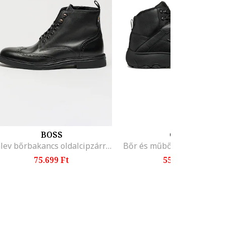
BOSS
GEOX
Calev bőrbakancs oldalcipzárral, Fekete
Bőr és műbőr bakancs, Fek
75.699 Ft
55.399 Ft