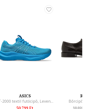
ASICS
RYŁKO
GT-2000 textil futócipő, Levendulakék
Bőrcipő, Sötétbarna
50.799 Ft
58.800 Ft
-23%