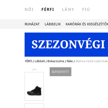
NŐI
FÉRFI
LÁNY
FIÚ
RUHÁZAT
LÁBBELIK
KARÓRÁK ÉS KIEGÉSZÍTŐ
FÉRFI
/
Lábbeli
/
Bokacsizma
/
Nike
/
Manoa rövid szárú bak
ELFOGYOTT