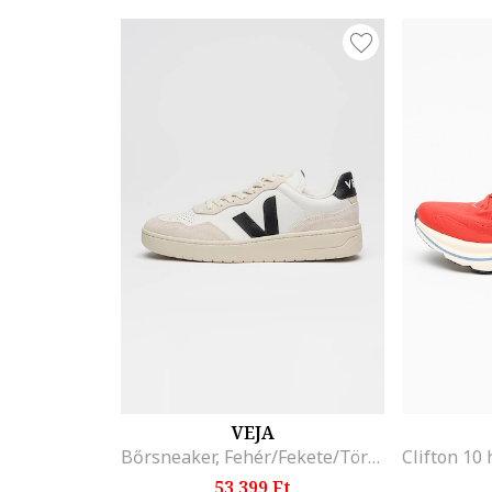
VEJA
Bőrsneaker, Fehér/Fekete/Törtfehér
53.399 Ft