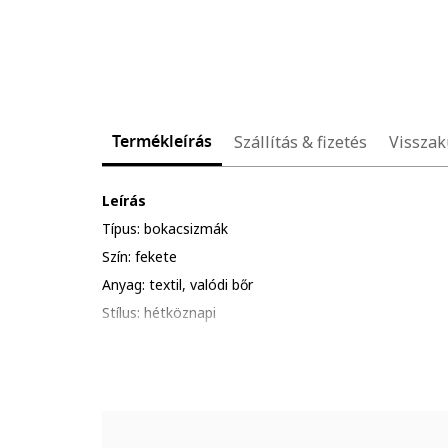
Termékleírás
Szállítás & fizetés
Visszak
Leírás
Típus: bokacsizmák
Szín: fekete
Anyag: textil, valódi bőr
Stílus: hétköznapi
Orr: kerek
Talp típusa: lapos
Részletek: texturált külső talp, párnázott szárvég, 
Zárószerkezet: fűzős