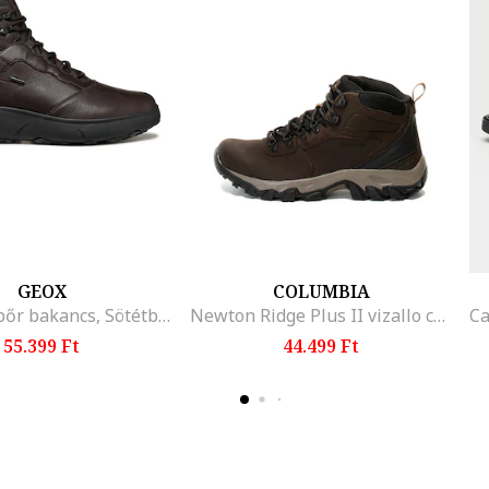
GEOX
COLUMBIA
Bőr és műbőr bakancs, Sötétbarna
Newton Ridge Plus II vizallo csizma
55.399 Ft
44.499 Ft