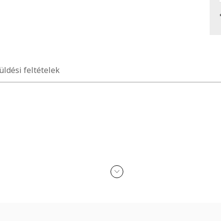
üldési feltételek
bebújást megkönnyítő hurok