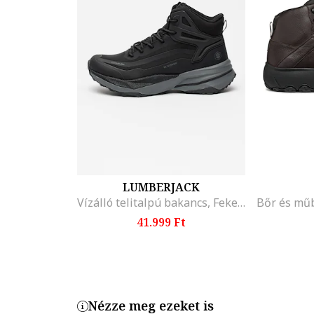
LUMBERJACK
Vízálló telitalpú bakancs, Fekete/Koptatott fekete
41.999 Ft
Nézze meg ezeket is