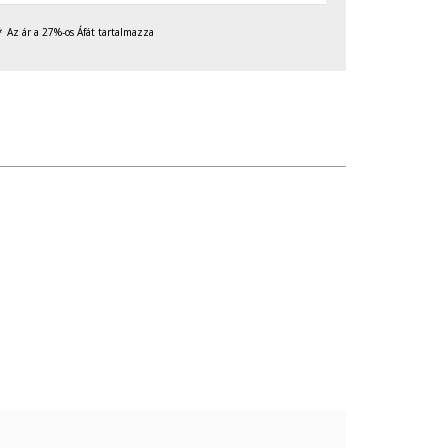
Az ár a 27%-os Áfát tartalmazza