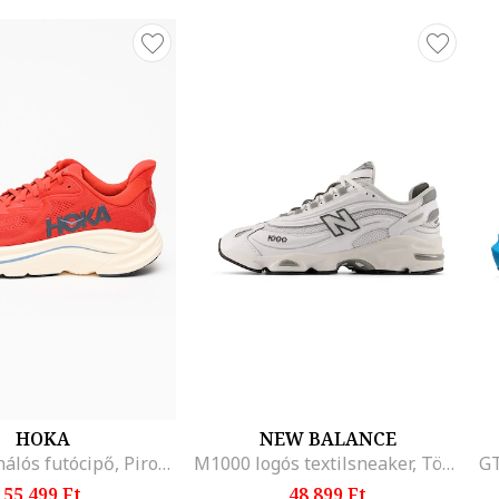
HOKA
NEW BALANCE
Clifton 10 hálós futócipő, Piros/Sötétszürke
M1000 logós textilsneaker, Törtfehér
55.499 Ft
48.899 Ft