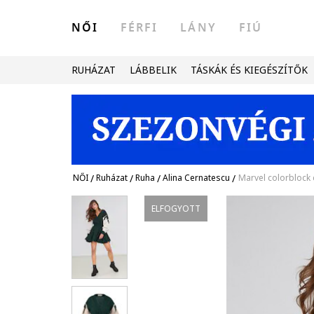
NŐI
FÉRFI
LÁNY
FIÚ
RUHÁZAT
LÁBBELIK
TÁSKÁK ÉS KIEGÉSZÍTŐK
NŐI
/
Ruházat
/
Ruha
/
Alina Cernatescu
/
Marvel colorblock 
ELFOGYOTT