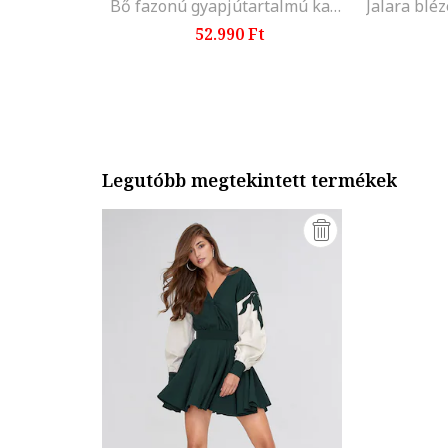
Bő fazonú gyapjútartalmú kabát, Királykék
52.990 Ft
Legutóbb megtekintett termékek