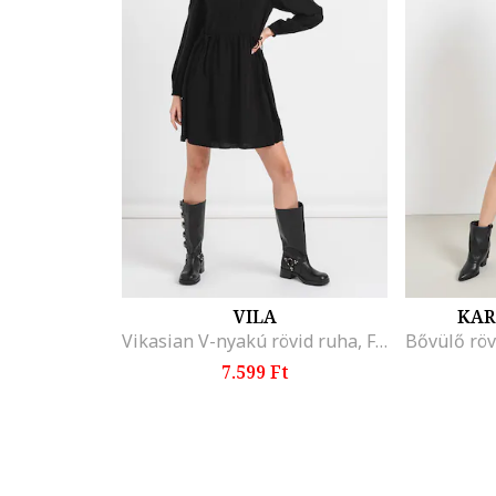
VILA
KAR
Vikasian V-nyakú rövid ruha, Fekete
7.599 Ft