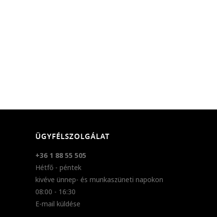
ÜGYFÉLSZOLGÁLAT
+36 1 88 55 505
Hétfő - péntek
kivéve ünnep- és munkaszüneti napokon
08:00 - 16:30
E-mail küldése