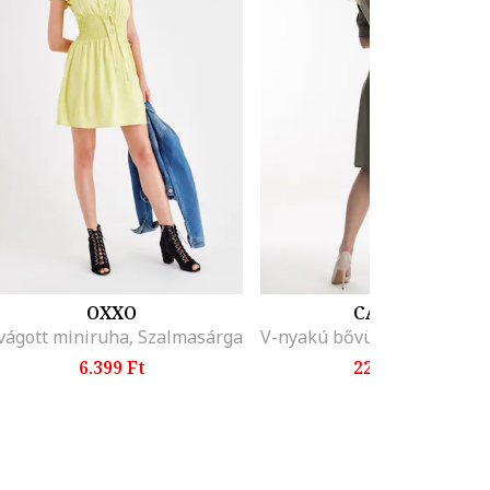
OXXO
CAMISSI
vágott miniruha, Szalmasárga
6.399 Ft
22.599 Ft