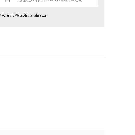
CSOMAGELLENŐRZÉS KÉZBESÍTÉSKOR
Az ár a 27%-os Áfát tartalmazza