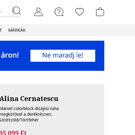
...
T
MÁRKÁK
Alina Cernatescu
Marvel colorblock dizájnú ruha
megkötővel a derékrészen,
Sötétzöld/Törtfehér
95.099 Ft