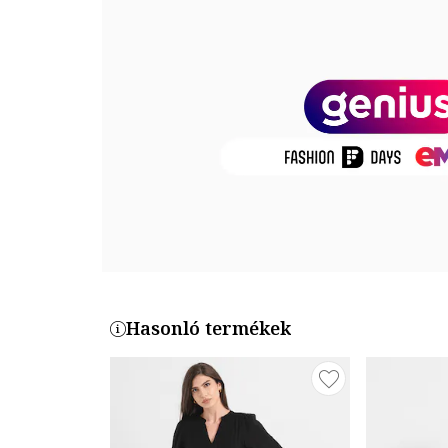
Ujjhossz: hosszú ujjú
Részletek: öv a derékrészen, kézzel hímzett részlete
Zárószerkezet: gombos
Összetétel
Külső anyag: 78% poliészter, 17% műselyem, 5% spa
Termékszám
PD20D-PO-MI-BG
Hasonló termékek