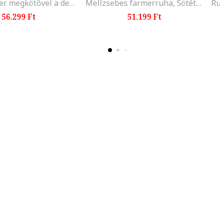
Jalara blézer megkötővel a derékrészen, Fekete
Mellzsebes farmerruha, Sötétkék
56.299 Ft
51.199 Ft