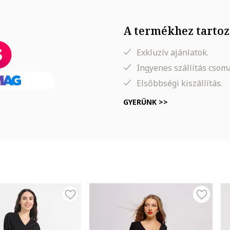
k
A termékhez tartoz
Exkluzív ajánlatok.
Ingyenes szállítás cso
ndex
Elsőbbségi kiszállítás.
GYERÜNK >>