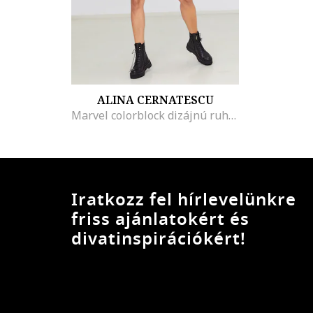
ALINA CERNATESCU
Marvel colorblock dizájnú ruha megkötővel a derékrészen, Sötétzöld/Törtfehér
Iratkozz fel hírlevelünkre
friss ajánlatokért és
divatinspirációkért!