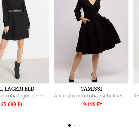
L LAGERFELD
CAMISSI
Bővülő rövid ruha logós derékrésszel, Fekete
A-vonalú miniruha zsebekkel, Fekete
Ki
25.699 Ft
19.199 Ft