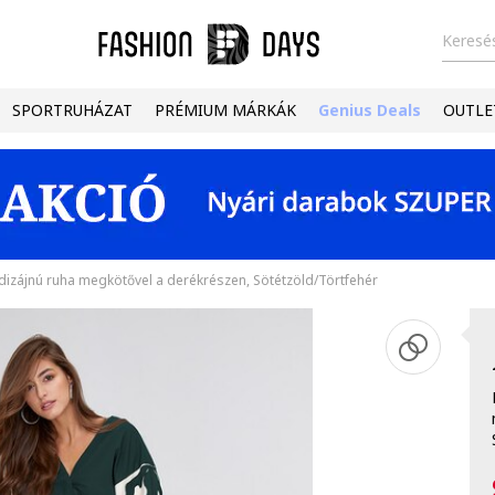
Keresés
SPORTRUHÁZAT
PRÉMIUM MÁRKÁK
Genius Deals
OUTLE
dizájnú ruha megkötővel a derékrészen, Sötétzöld/Törtfehér