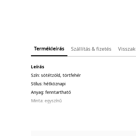
Termékleírás
Szállítás & fizetés
Visszak
Leírás
Szín: sötétzöld, törtfehér
Stílus: hétköznapi
Anyag: fenntartható
Minta: egyszínű
Szabás: bővülő
Hossz: rövid
Nyakrész: átlapolt
Ujjak: puffos ujjak