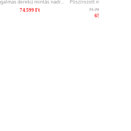
Rugalmas derekú mintás nadrág, Csontszín/Fekete/Homokbarna
74.599 Ft
71.799 Ft
-9%
65.299 Ft