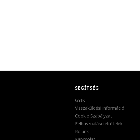
SEGÍTSÉG
GYIK
Visszaküldési információ
Cookie Szabályzat
Felhasználási feltételek
Rólunk
Kapcsolat