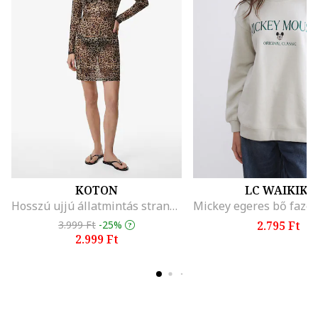
KOTON
LC WAIKIKI
Hosszú ujjú állatmintás strandruha, Barna/Bézs
3.999 Ft
-25%
2.795 Ft
2.999 Ft