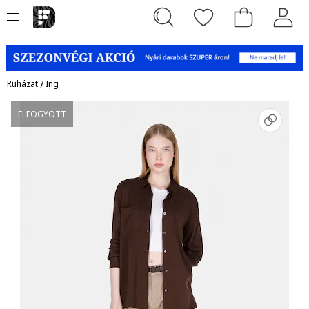
Ruházat
/
Ing
ELFOGYOTT