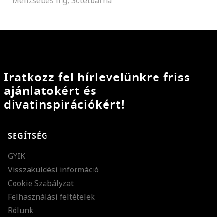
Mellzsebes ing, Sötétbarna
Iratkozz fel hírlevelünkre friss
ajánlatokért és
divatinspirációkért!
SEGÍTSÉG
GYIK
Visszaküldési információ
Cookie Szabályzat
Felhasználási feltételek
Rólunk