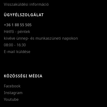
Visszaküldési információ
ÜGYFÉLSZOLGÁLAT
+36 1 88 55 505
Hétfő - péntek
kivéve ünnep- és munkaszüneti napokon
Szöveg méretének n
08:00 - 16:30
E-mail küldése
Szöveg méretének c
Szóköz növelése
Szóköz csökkentése
KÖZÖSSÉGI MÉDIA
Sortávolság növelés
Facebook
Sortávolság csökken
Instagram
Színek invertálása
Youtube