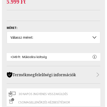
5.999 Ft
MÉRET:
Válassz méret:
+349 Ft
Működési költség
Termékmegfelelőségi információk
30 NAPOS INGYENES VISSZAKÜLDÉS
CSOMAGELLENŐRZÉS KÉZBESÍTÉSKOR