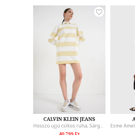
CALVIN KLEIN JEANS
Hosszú ujjú csíkos ruha, Sárga/Antik fehér
40.799 Ft