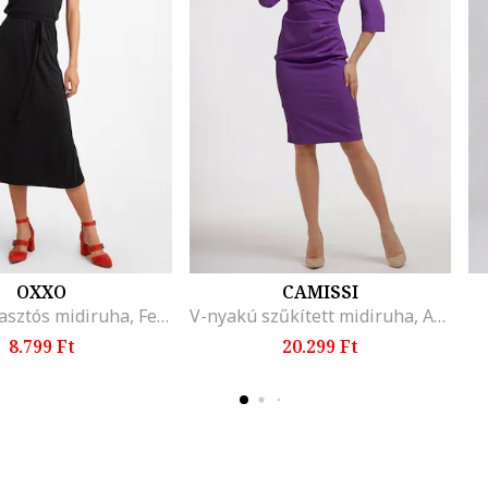
OXXO
CAMISSI
Nyakba akasztós midiruha, Fekete
V-nyakú szűkített midiruha, Ametisztlila
8.799 Ft
20.299 Ft