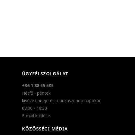
ÜGYFÉLSZOLGÁLAT
+36 1 88 55 505
Hétfő - péntek
kivéve ünnep- és munkaszüneti napokon
08:00 - 16:30
E-mail küldése
KÖZÖSSÉGI MÉDIA