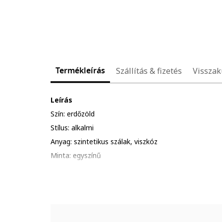
Termékleírás
Szállítás & fizetés
Visszak
Leírás
Szín: erdőzöld
Stílus: alkalmi
Anyag: szintetikus szálak, viszkóz
Minta: egyszínű
Szabás: aszimmetrikus, szűkített
Hossz: hosszú
Nyakrész: aszimmetrikus
Ujjhossz: rövid ujjú