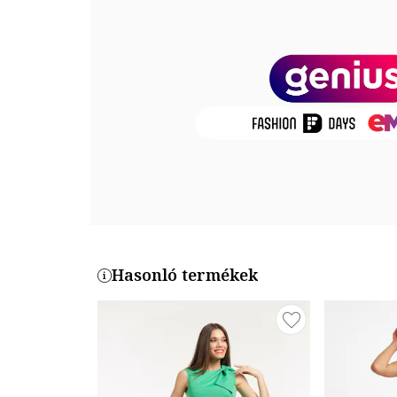
Részletek: ez a termék kisebb méretű, javasoljuk, 
Összetétel
Külső anyag: 68% poliészter, 24% viszkóz, 8% spande
Termékszám
S18D-TE-IZ-FG
Hasonló termékek