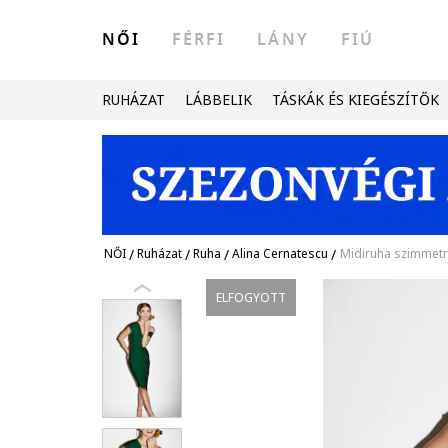
NŐI
FÉRFI
LÁNY
FIÚ
RUHÁZAT
LÁBBELIK
TÁSKÁK ÉS KIEGÉSZÍTŐK
NŐI
/
Ruházat
/
Ruha
/
Alina Cernatescu
/
Midiruha szimmetr
ELFOGYOTT