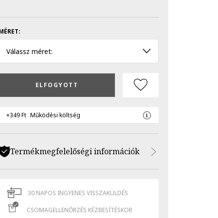
MÉRET:
Válassz méret:
ELFOGYOTT
+349 Ft
Működési költség
Termékmegfelelőségi információk
30 NAPOS INGYENES VISSZAKÜLDÉS
CSOMAGELLENŐRZÉS KÉZBESÍTÉSKOR