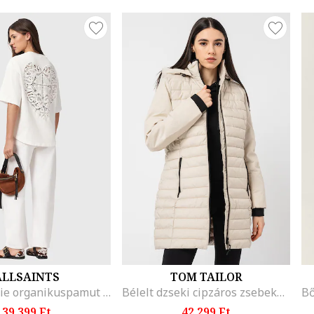
ALLSAINTS
TOM TAILOR
Esme Amelie organikuspamut póló, Fehér
Bélelt dzseki cipzáros zsebekkel, Csontszín
39.399 Ft
42.299 Ft