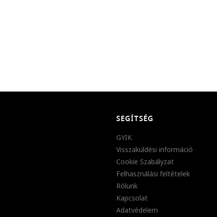
SEGÍTSÉG
GYIK
Visszaküldési információ
Cookie Szabályzat
Felhasználási feltételek
Rólunk
Kapcsolat
Adatvédelem