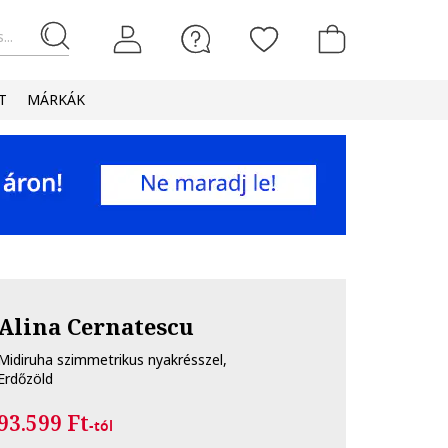
...
T
MÁRKÁK
Alina Cernatescu
Midiruha szimmetrikus nyakrésszel,
Erdőzöld
93.599 Ft
-tól