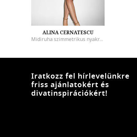
ALINA CERNATESCU
Midiruha szimmetrikus nyakrésszel, Erdőzöld
Iratkozz fel hírlevelünkre
friss ajánlatokért és
divatinspirációkért!