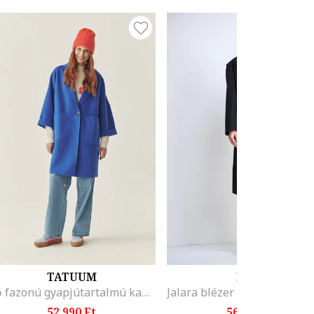
TATUUM
BOSS
Bő fazonú gyapjútartalmú kabát, Királykék
52.990 Ft
56.299 Ft