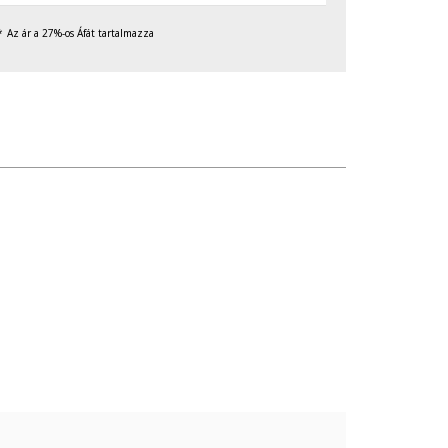
Az ár a 27%-os Áfát tartalmazza