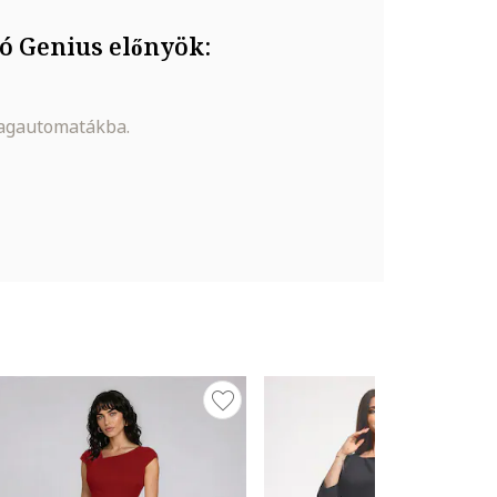
ó Genius előnyök:
magautomatákba.