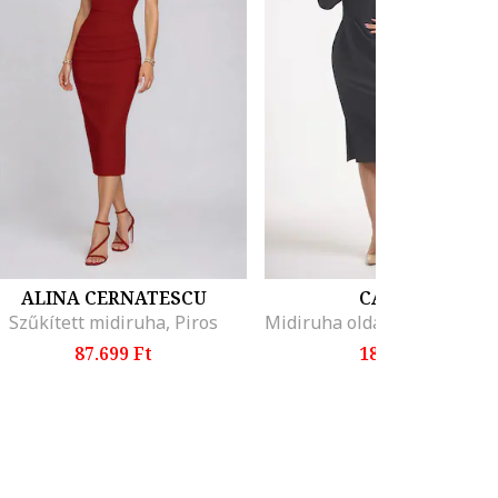
ALINA CERNATESCU
CAMISSI
Szűkített midiruha, Piros
87.699 Ft
18.599 Ft