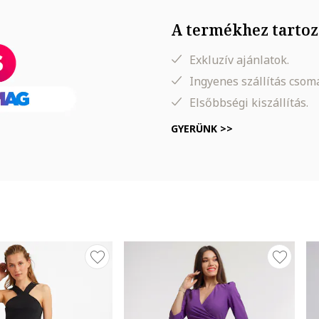
hogy egy számmal nagyobbat rendeljen a megszokott méreténél.
A termékhez tartoz
x
Exkluzív ajánlatok.
Ingyenes szállítás cso
Elsőbbségi kiszállítás.
GYERÜNK >>