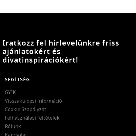
Iratkozz fel hírlevelünkre friss
ajánlatokért és
divatinspirációkért!
SEGÍTSÉG
GYIK
Visszaküldési információ
Cookie Szabályzat
Felhasználási feltételek
Rólunk
Kapcsolat