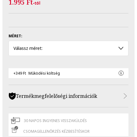
1.995 Ft
-tól
MÉRET:
Válassz méret:
+349 Ft
Működési költség
Termékmegfelelőségi információk
30 NAPOS INGYENES VISSZAKÜLDÉS
CSOMAGELLENŐRZÉS KÉZBESÍTÉSKOR