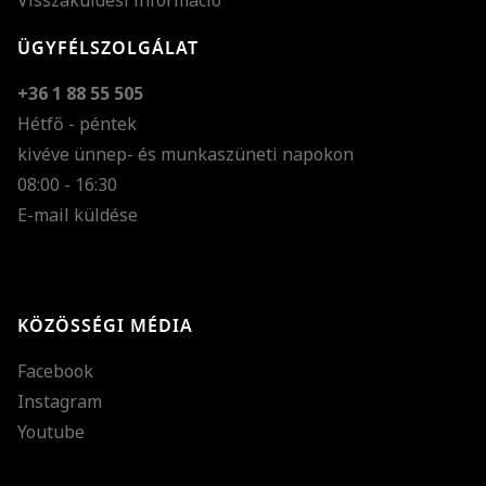
Visszaküldési információ
ÜGYFÉLSZOLGÁLAT
+36 1 88 55 505
Hétfő - péntek
kivéve ünnep- és munkaszüneti napokon
Szöveg méretének n
08:00 - 16:30
E-mail küldése
Szöveg méretének c
Szóköz növelése
Szóköz csökkentése
KÖZÖSSÉGI MÉDIA
Sortávolság növelés
Facebook
Sortávolság csökken
Instagram
Színek invertálása
Youtube
Szürke színárnyalato