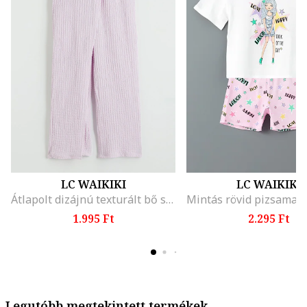
LC WAIKIKI
LC WAIKIKI
Átlapolt dizájnú texturált bő szárú nadrág, Halványlila
1.995 Ft
2.295 Ft
Legutóbb megtekintett termékek