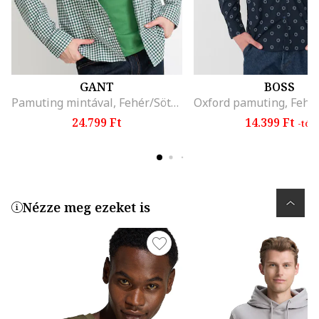
GANT
BOSS
Pamuting mintával, Fehér/Sötétzöld
24.799 Ft
14.399 Ft
-tól
Nézze meg ezeket is