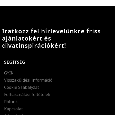
Iratkozz fel hírlevelünkre friss
ajánlatokért és
divatinspirációkért!
SEGÍTSÉG
GYIK
Visszaküldési információ
Cookie Szabályzat
Felhasználási feltételek
Rólunk
Kapcsolat