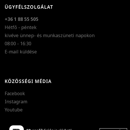
ÜGYFÉLSZOLGÁLAT
+36 1 88 55 505
Hétfő - péntek
kivéve ünnep- és munkaszüneti napokon
Szöveg méretének n
08:00 - 16:30
E-mail küldése
Szöveg méretének c
Szóköz növelése
Szóköz csökkentése
KÖZÖSSÉGI MÉDIA
Sortávolság növelés
Facebook
Sortávolság csökken
Instagram
Színek invertálása
Youtube
Szürke színárnyalato