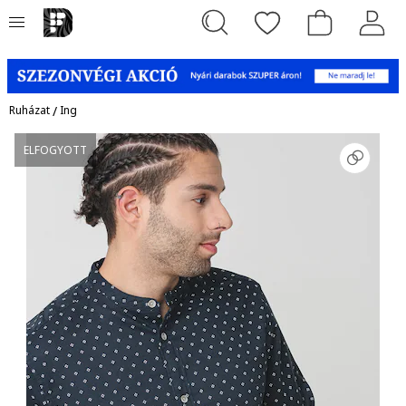
Ruházat
/
Ing
ELFOGYOTT