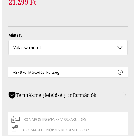
21.299 Ft
MÉRET:
Válassz méret:
+349 Ft
Működési költség
Termékmegfelelőségi információk
30 NAPOS INGYENES VISSZAKÜLDÉS
CSOMAGELLENŐRZÉS KÉZBESÍTÉSKOR