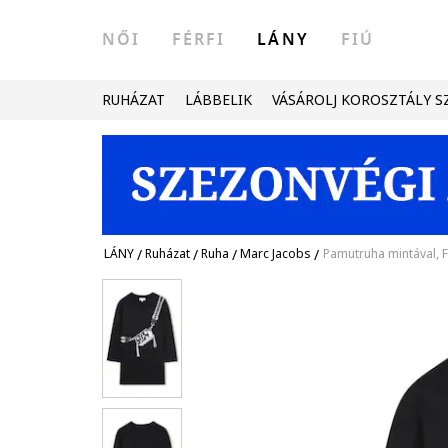
NŐI
FÉRFI
LÁNY
FIÚ
RUHÁZAT
LÁBBELIK
VÁSÁROLJ KOROSZTÁLY S
LÁNY
/
Ruházat
/
Ruha
/
Marc Jacobs
/
Pamutruha mintával, 