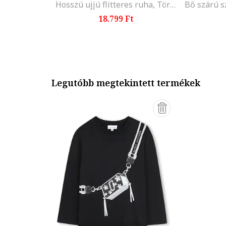
Hosszú ujjú flitteres ruha, Törtfehér
18.799 Ft
Legutóbb megtekintett termékek