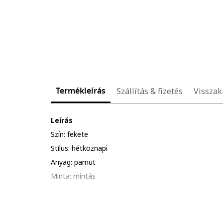
Termékleírás
Szállítás & fizetés
Visszak
Leírás
Szín: fekete
Stílus: hétköznapi
Anyag: pamut
Minta: mintás
Szabás: bő
Ujjhossz: rövid ujjú
Nyakkivágás: kerek