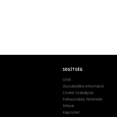
SEGÍTSÉG
GYIK
Visszaküldési információ
Cookie Szabályzat
Felhasználási feltételek
Rólunk
Kapcsolat