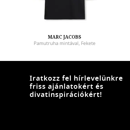
MARC JACOBS
Pamutruha mintával, Fekete
Iratkozz fel hírlevelünkre
friss ajánlatokért és
divatinspirációkért!