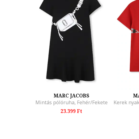
MARC JACOBS
M
Mintás pólóruha, Fehér/Fekete
23.399 Ft