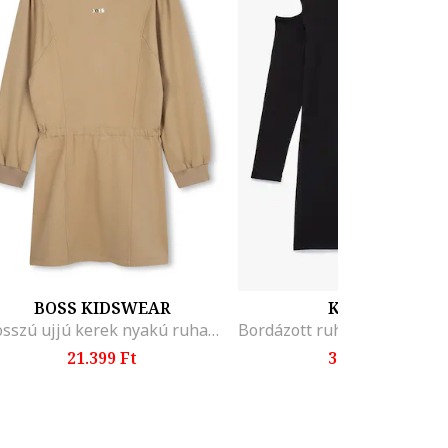
BOSS KIDSWEAR
KOTON
Hosszú ujjú kerek nyakú ruha, Bézs
21.399 Ft
3.299 Ft