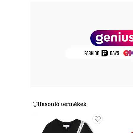
Zárószerkezet: rögzítés nélküli
Gyűjtemény: tavasz - nyár
Összetétel
Külső anyag: 100% pamut
Termékszám
W60598-09B
Hasonló termékek