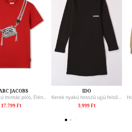
ARC JACOBS
IDO
Kerek nyakú mintás póló, Élénkpiros
Kerek nyakú hosszú ujjú felső, Sötétbarna
17.799 Ft
3.999 Ft