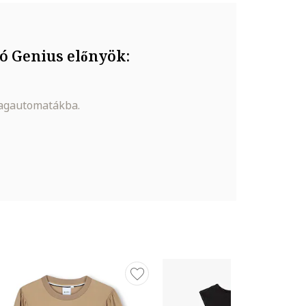
ó Genius előnyök:
magautomatákba.