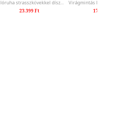
Pólóruha strasszkövekkel díszítve, Fekete, Fehér,
23.399 Ft
17.699 Ft