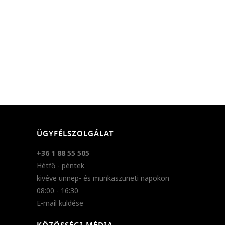
ÜGYFÉLSZOLGÁLAT
+36 1 88 55 505
Hétfő - péntek
kivéve ünnep- és munkaszüneti napokon
08:00 - 16:30
E-mail küldése