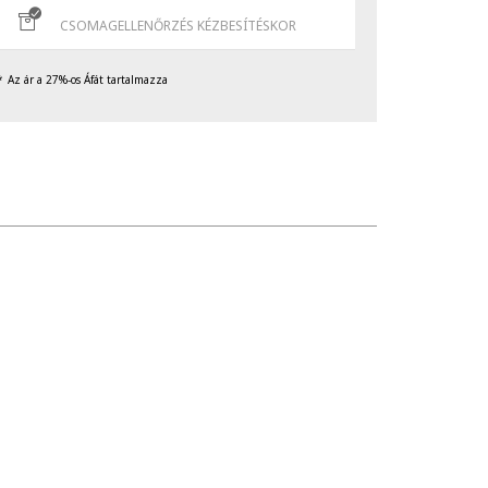
CSOMAGELLENŐRZÉS KÉZBESÍTÉSKOR
Az ár a 27%-os Áfát tartalmazza