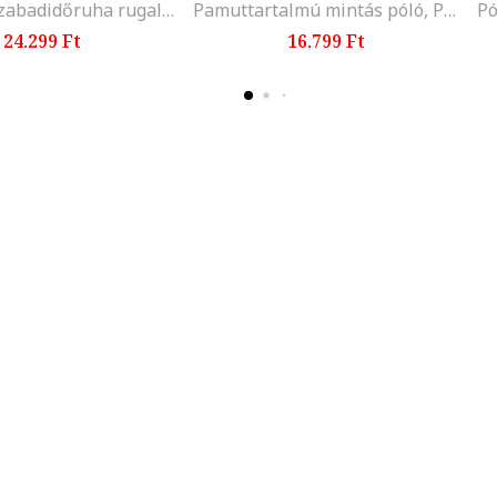
Bő szárú szabadidőruha rugalmas derékrésszel, Fehér/Antracitszürke
Pamuttartalmú mintás póló, Piros/Fekete/Fehér
24.299 Ft
16.799 Ft