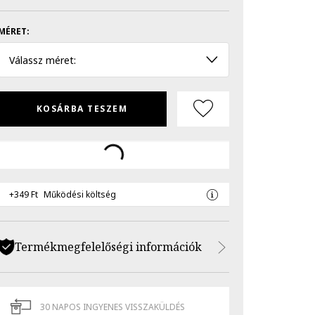
MÉRET:
Válassz méret:
KOSÁRBA TESZEM
+349 Ft
Működési költség
Termékmegfelelőségi információk
30 NAPOS INGYENES VISSZAKÜLDÉS