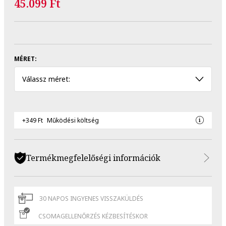
45.099 Ft
MÉRET:
Válassz méret:
+349 Ft
Működési költség
Termékmegfelelőségi információk
30 NAPOS INGYENES VISSZAKÜLDÉS
CSOMAGELLENŐRZÉS KÉZBESÍTÉSKOR