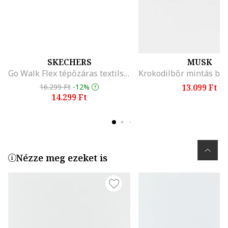
SKECHERS
MUSK
Go Walk Flex tépőzáras textilszandál, Sötét rózsaszín
16.299 Ft
-12%
13.099 Ft
14.299 Ft
Nézze meg ezeket is