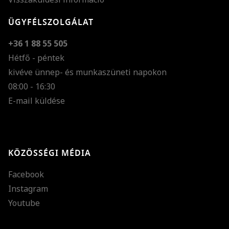
ÜGYFÉLSZOLGÁLAT
+36 1 88 55 505
Hétfő - péntek
kivéve ünnep- és munkaszüneti napokon
Szöveg méretének n
08:00 - 16:30
E-mail küldése
Szöveg méretének c
Szóköz növelése
Szóköz csökkentése
KÖZÖSSÉGI MÉDIA
Sortávolság növelés
Facebook
Sortávolság csökken
Instagram
Színek invertálása
Youtube
Szürke színárnyalato