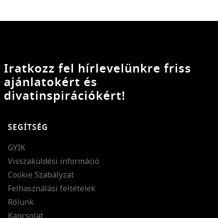
Iratkozz fel hírlevelünkre friss
ajánlatokért és
divatinspirációkért!
SEGÍTSÉG
GYIK
Visszaküldési információ
Cookie Szabályzat
Felhasználási feltételek
Rólunk
Kapcsolat