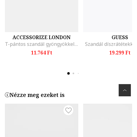
ACCESSORIZE LONDON
GUESS
T-pántos szandál gyöngyökkel díszítve, Türkiz/Karamellbarna
Szandál díszrátétekkel
11.764 Ft
19.299 Ft
Nézze meg ezeket is