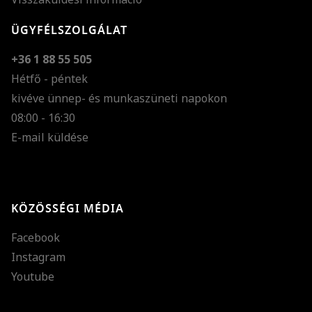
ÜGYFÉLSZOLGÁLAT
+36 1 88 55 505
Hétfő - péntek
kivéve ünnep- és munkaszüneti napokon
Szöveg méretének n
08:00 - 16:30
E-mail küldése
Szöveg méretének c
Szóköz növelése
Szóköz csökkentése
KÖZÖSSÉGI MÉDIA
Sortávolság növelés
Facebook
Sortávolság csökken
Instagram
Színek invertálása
Youtube
Szürke színárnyalato