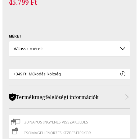
45.799 Ft
MÉRET:
Válassz méret:
+349 Ft
Működési költség
Termékmegfelelőségi információk
30 NAPOS INGYENES VISSZAKÜLDÉS
CSOMAGELLENŐRZÉS KÉZBESÍTÉSKOR