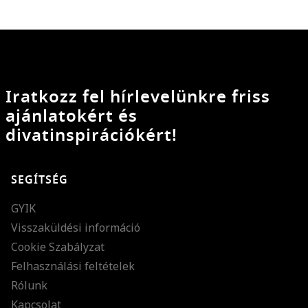
Iratkozz fel hírlevelünkre friss
ajánlatokért és
divatinspirációkért!
SEGÍTSÉG
GYIK
Visszaküldési információ
Cookie Szabályzat
Felhasználási feltételek
Rólunk
Kapcsolat