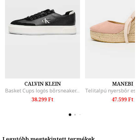
CALVIN KLEIN
MANEBI
Basket Cups logós bőrsneaker, Koptatott fekete
38.299 Ft
47.599 Ft
Legutóbb megtekintett termékek