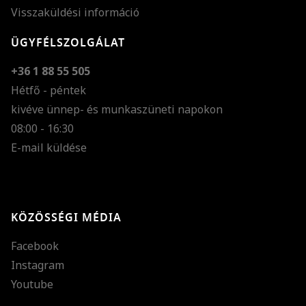
Visszaküldési információ
ÜGYFÉLSZOLGÁLAT
+36 1 88 55 505
Hétfő - péntek
kivéve ünnep- és munkaszüneti napokon
Szöveg méretének n
08:00 - 16:30
E-mail küldése
Szöveg méretének c
Szóköz növelése
Szóköz csökkentése
KÖZÖSSÉGI MÉDIA
Sortávolság növelés
Facebook
Sortávolság csökken
Instagram
Színek invertálása
Youtube