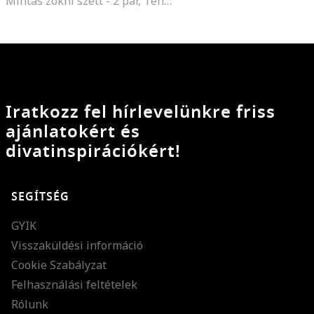
Mintás zokni szett - 2 pár, Tengerészkék
Iratkozz fel hírlevelünkre friss
ajánlatokért és
divatinspirációkért!
SEGÍTSÉG
GYIK
Visszaküldési információ
Cookie Szabályzat
Felhasználási feltételek
Rólunk