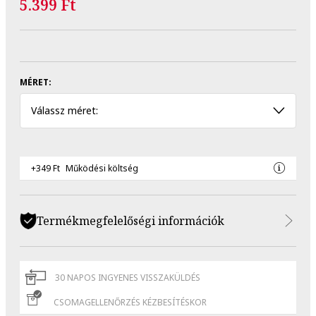
5.399 Ft
MÉRET:
Válassz méret:
+349 Ft
Működési költség
Termékmegfelelőségi információk
30 NAPOS INGYENES VISSZAKÜLDÉS
CSOMAGELLENŐRZÉS KÉZBESÍTÉSKOR