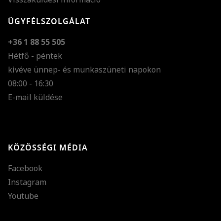
ÜGYFÉLSZOLGÁLAT
+36 1 88 55 505
Hétfő - péntek
kivéve ünnep- és munkaszüneti napokon
Szöveg méretének n
08:00 - 16:30
E-mail küldése
Szöveg méretének c
Szóköz növelése
Szóköz csökkentése
KÖZÖSSÉGI MÉDIA
Sortávolság növelés
Facebook
Sortávolság csökken
Instagram
Színek invertálása
Youtube
Szürke színárnyalato