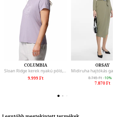
COLUMBIA
ORSAY
Sloan Ridge kerek nyakú póló, Halánylila
9.999 Ft
8.745 Ft
-10%
7.870 Ft
Legutóbb megtekintett termékek