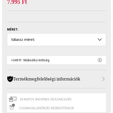
7.995 Ft
MÉRET:
Válassz méret:
+349 Ft
Működési költség
Termékmegfelelőségi információk
30 NAPOS INGYENES VISSZAKÜLDÉS
CSOMAGELLENŐRZÉS KÉZBESÍTÉSKOR