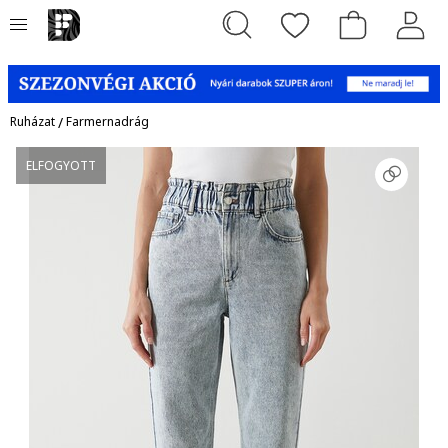
Ruházat
/
Farmernadrág
ELFOGYOTT