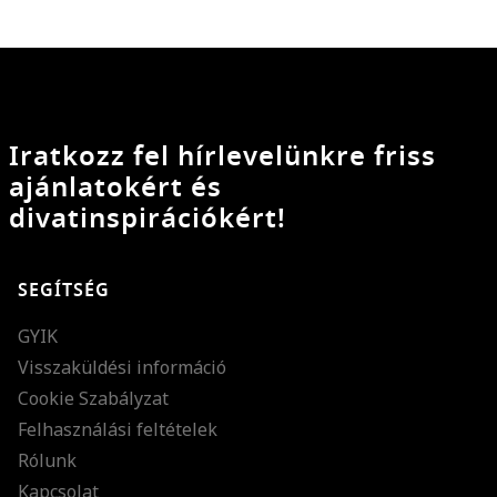
Iratkozz fel hírlevelünkre friss
ajánlatokért és
divatinspirációkért!
SEGÍTSÉG
GYIK
Visszaküldési információ
Cookie Szabályzat
Felhasználási feltételek
Rólunk
Kapcsolat