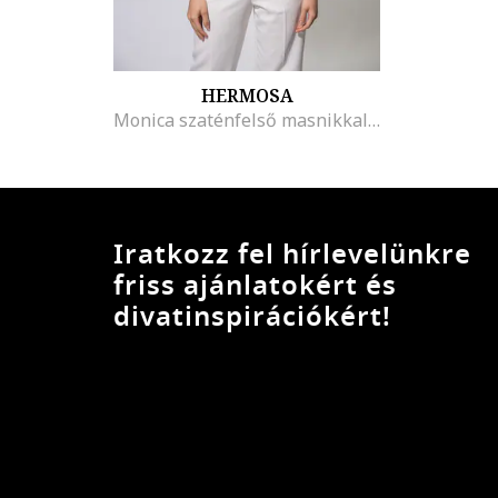
HERMOSA
Monica szaténfelső masnikkal, Jégkék
Iratkozz fel hírlevelünkre
friss ajánlatokért és
divatinspirációkért!