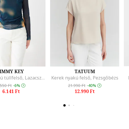
JIMMY KEY
TATUUM
Szűk fazonú tüllfelső, Lazacszín/Perzsazöld
Kerek nyakú felső, Pezsgőbézs
.550 Ft
-6%
21.990 Ft
-40%
6.141 Ft
12.990 Ft