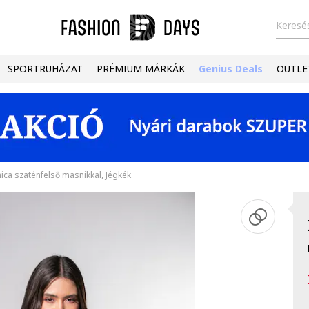
Keresés
SPORTRUHÁZAT
PRÉMIUM MÁRKÁK
Genius Deals
OUTLE
ca szaténfelső masnikkal, Jégkék