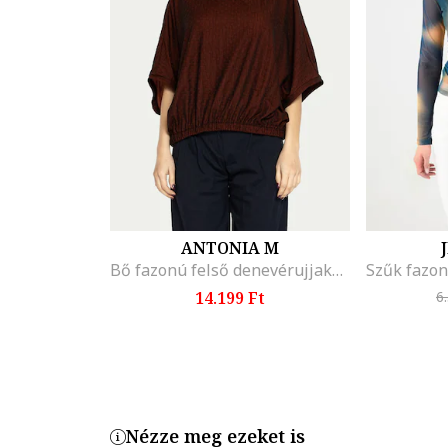
ANTONIA M
Bő fazonú felső denevérujjakkal, Barna
14.199 Ft
6
Nézze meg ezeket is