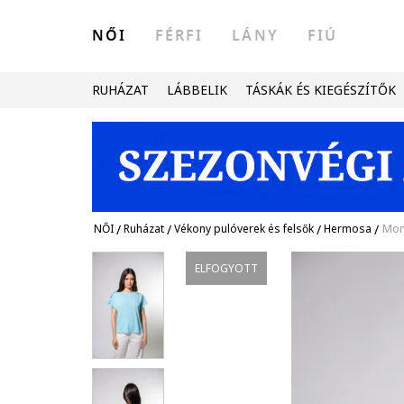
NŐI
FÉRFI
LÁNY
FIÚ
RUHÁZAT
LÁBBELIK
TÁSKÁK ÉS KIEGÉSZÍTŐK
NŐI
/
Ruházat
/
Vékony pulóverek és felsők
/
Hermosa
/
Moni
ELFOGYOTT