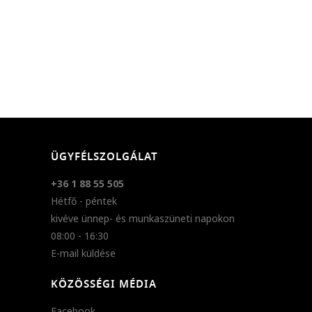
ÜGYFÉLSZOLGÁLAT
+36 1 88 55 505
Hétfő - péntek
kivéve ünnep- és munkaszüneti napokon
08:00 - 16:30
E-mail küldése
KÖZÖSSÉGI MÉDIA
Facebook