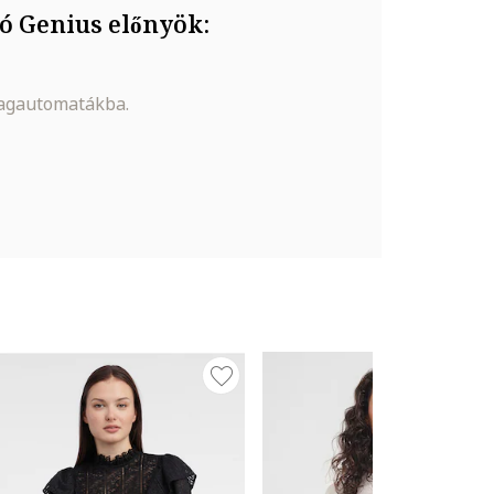
ó Genius előnyök:
magautomatákba.