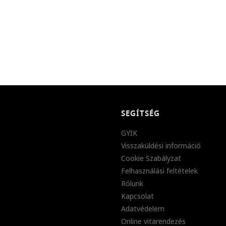
SEGÍTSÉG
GYIK
Visszaküldési információ
Cookie Szabályzat
Felhasználási feltételek
Rólunk
Kapcsolat
Adatvédelem
Online vitarendezés