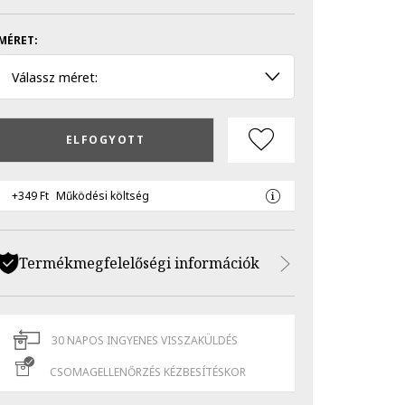
MÉRET:
Válassz méret:
ELFOGYOTT
+349 Ft
Működési költség
Termékmegfelelőségi információk
30 NAPOS INGYENES VISSZAKÜLDÉS
CSOMAGELLENŐRZÉS KÉZBESÍTÉSKOR