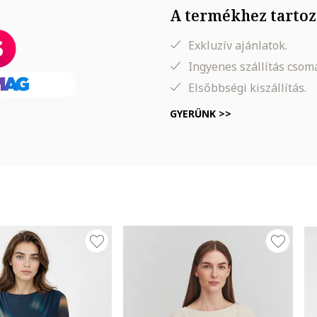
A termékhez tartoz
Exkluzív ajánlatok.
Ingyenes szállítás cso
Elsőbbségi kiszállítás.
GYERÜNK >>