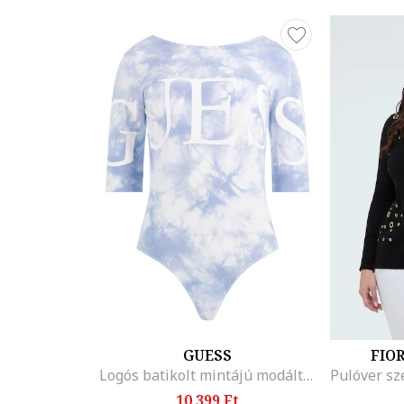
GUESS
FIO
Logós batikolt mintájú modáltartalmú body
10.399 Ft