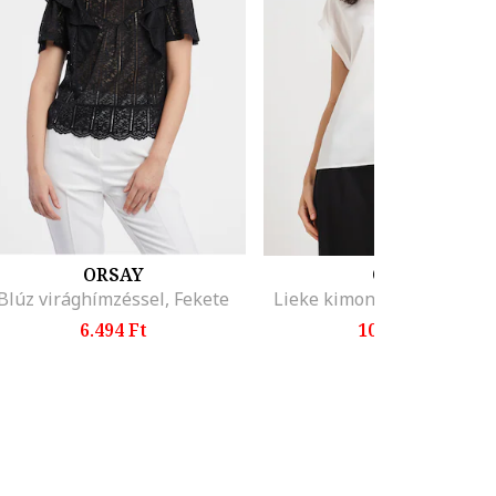
ORSAY
ONLY
Blúz virághímzéssel, Fekete
Lieke kimonó ujjú póló, Fe
6.494 Ft
10.899 Ft