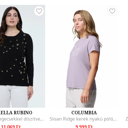
RELLA RUBINO
COLUMBIA
Pulóver szegecsekkel díszítve, Fekete
Sloan Ridge kerek nyakú póló, Halánylila
Z
11.069 Ft
9.999 Ft