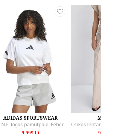
ADIDAS SPORTSWEAR
MANGO
.N.E. logós pamutpóló, Fehér
9.999 Ft
9.595 Ft