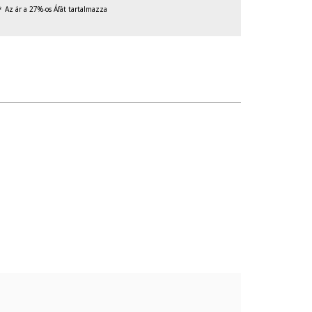
Az ár a 27%-os Áfát tartalmazza