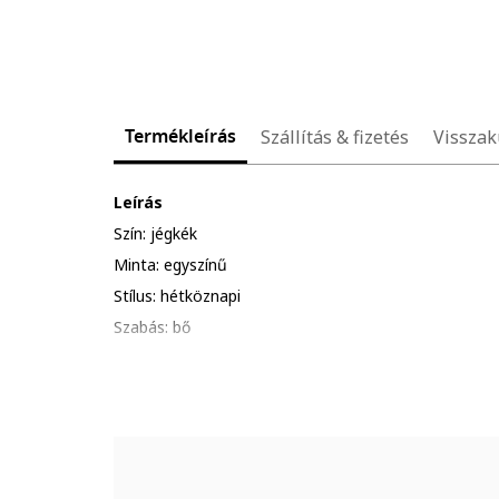
Termékleírás
Szállítás & fizetés
Visszak
Leírás
Szín: jégkék
Minta: egyszínű
Stílus: hétköznapi
Szabás: bő
Anyag: viszkóz, műselyem
Ujjhossz: rövid ujjú
Részletek: hátul gombos nyakrész
Összetétel
Külső anyag: 50% viszkóz, 48% műselyem, 2% elaszt