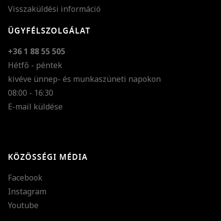
Visszaküldési információ
ÜGYFÉLSZOLGÁLAT
+36 1 88 55 505
Hétfő - péntek
kivéve ünnep- és munkaszüneti napokon
Szöveg méretének n
08:00 - 16:30
E-mail küldése
Szöveg méretének c
Szóköz növelése
Szóköz csökkentése
KÖZÖSSÉGI MÉDIA
Sortávolság növelés
Facebook
Sortávolság csökken
Instagram
Színek invertálása
Youtube