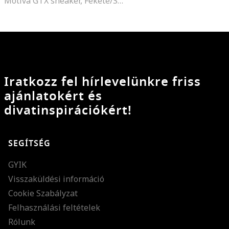
Motiva GTX sneaker, Fekete/Sötétszürke
Iratkozz fel hírlevelünkre friss
ajánlatokért és
divatinspirációkért!
SEGÍTSÉG
GYIK
Visszaküldési információ
Cookie Szabályzat
Felhasználási feltételek
Rólunk