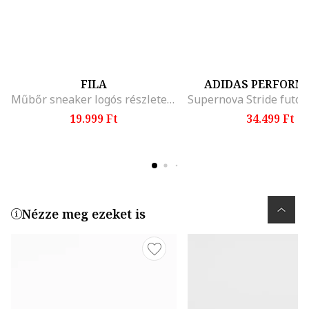
FILA
ADIDAS PERFORM
Műbőr sneaker logós részletekkel, Fekete/Sötétszürke
19.999 Ft
34.499 Ft
Nézze meg ezeket is