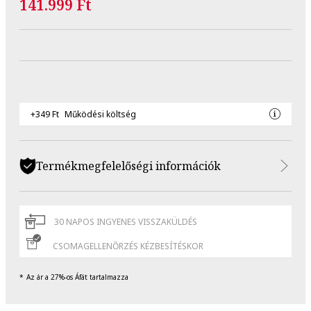
141.999 Ft
+349 Ft
Működési költség
Termékmegfelelőségi információk
30 NAPOS INGYENES VISSZAKÜLDÉS
CSOMAGELLENŐRZÉS KÉZBESÍTÉSKOR
Az ár a 27%-os Áfát tartalmazza