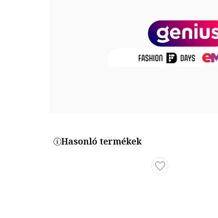
Összetétel
Keret anyaga: acetát
Lencsék anyaga: polikarbonát
Méretek
Lencse szélessége: 57 mm
Híd szélesség: 17 mm
Szár hosszúság: 45 mm
Termékszám
Hasonló termékek
TH-1445-S-LCN