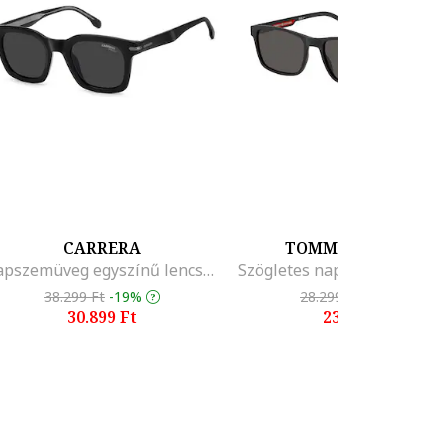
CARRERA
TOMMY HILFIGER
Napszemüveg egyszínű lencsékkel, Fekete
38.299 Ft
-19%
28.299 Ft
-15%
30.899 Ft
23.999 Ft