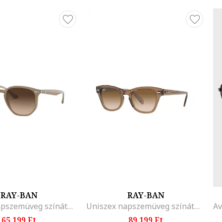
RAY-BAN
RAY-BAN
Uniszex napszemüveg színátmenetes lencsékkel
Uniszex napszemüveg színátmenetes lencsékkel
65.199 Ft
89.199 Ft