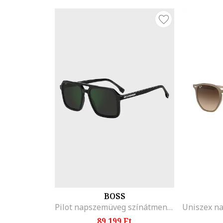
BOSS
Pilot napszemüveg színátmenetes lencsékkel, Fekete/Ezüstszín
89.199 Ft