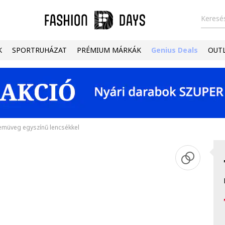
Keresés
K
SPORTRUHÁZAT
PRÉMIUM MÁRKÁK
Genius Deals
OUT
müveg egyszínű lencsékkel