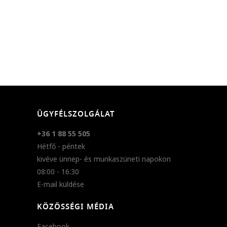
ÜGYFÉLSZOLGÁLAT
+36 1 88 55 505
Hétfő - péntek
kivéve ünnep- és munkaszüneti napokon
08:00 - 16:30
E-mail küldése
KÖZÖSSÉGI MÉDIA
Facebook