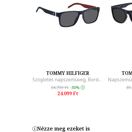
TOMMY HILFIGER
TOM
Szögletes napszemüveg, Bordó/Sötétkék
34.799 Ft
-30%
35
24.099 Ft
Nézze meg ezeket is