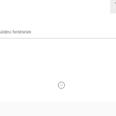
üldési feltételek
ódását; alkohollal, parfümmel, acetonnal, mosószerrel és koptató felü
n érkezik