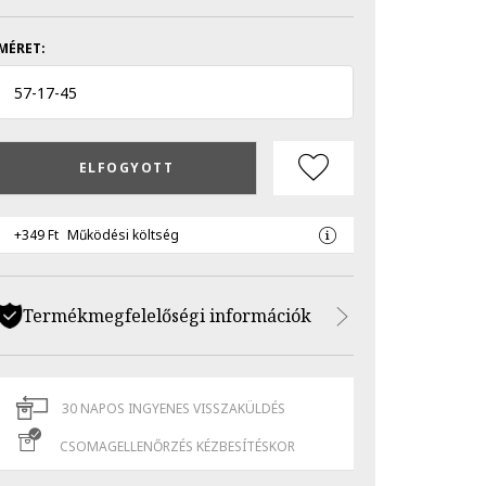
MÉRET:
57
-
17
-
45
ELFOGYOTT
+349 Ft
Működési költség
Termékmegfelelőségi információk
30 NAPOS INGYENES VISSZAKÜLDÉS
CSOMAGELLENŐRZÉS KÉZBESÍTÉSKOR