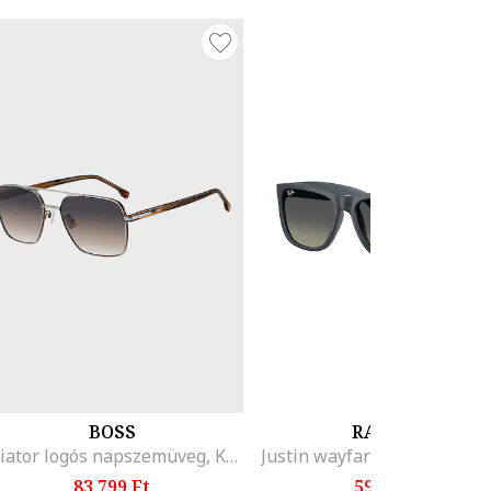
BOSS
RAY-BAN
Aviator logós napszemüveg, Koptatott fekete/Vörösesbarna/Ezüstszín
83.799 Ft
59.199 Ft