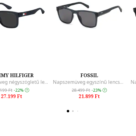
MY HILFIGER
FOSSIL
Napszemüveg négyszögletű lencsékkel, Piros/Fehér/Tengerészkék
Napszemüveg egyszínű lencsékkel
.199 Ft
-22%
28.499 Ft
-23%
27.199 Ft
21.899 Ft