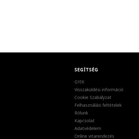
SEGÍTSÉG
GYIK
Visszaküldési információ
Cookie Szabályzat
Felhasználási feltételek
Rólunk
Kapcsolat
Adatvédelem
Online vitarendezés