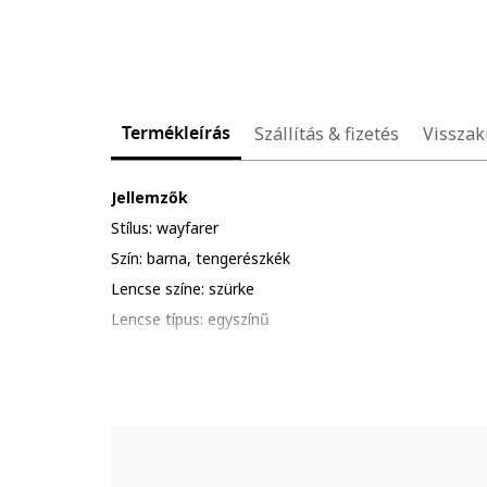
Termékleírás
Szállítás & fizetés
Visszak
Jellemzők
Stílus: wayfarer
Szín: barna, tengerészkék
Lencse színe: szürke
Lencse típus: egyszínű
Szemüvegkeret színe: sötét tengerészkék/barna
UV védelem: 400
További információ: kerüld a termék ütődését, karcol
túlzott hőhatásnak.
Csomagolás: a termék logóval ellátott csomagolásba