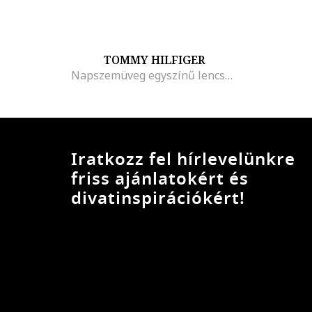
TOMMY HILFIGER
Napszemüveg egyszínű lencsékkel
Iratkozz fel hírlevelünkre
friss ajánlatokért és
divatinspirációkért!