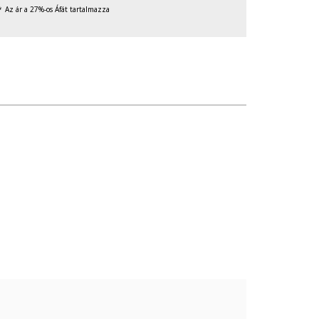
Az ár a 27%-os Áfát tartalmazza
letekkel való érintkezését, valamint ne tedd ki