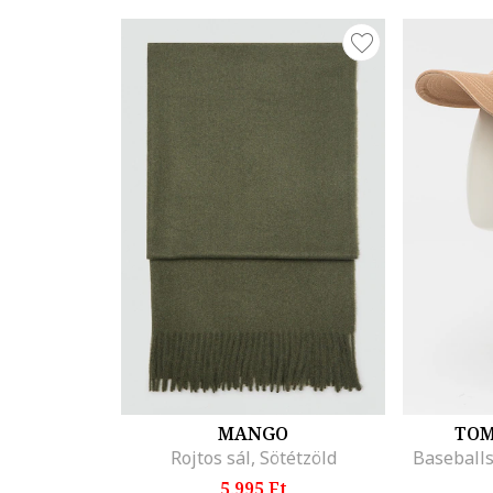
MANGO
TOM
Rojtos sál, Sötétzöld
Baseballs
5.995 Ft