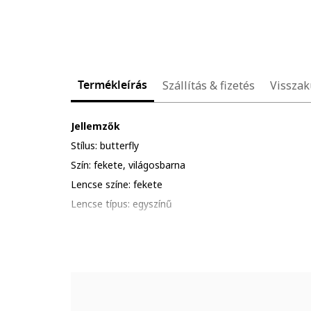
Termékleírás
Szállítás & fizetés
Visszak
Jellemzők
Stílus: butterfly
Szín: fekete, világosbarna
Lencse színe: fekete
Lencse típus: egyszínű
UV védelem: 100
Részletek: kerüld a termék ütődését, karcolódását; al
hőhatásnak.
Csomagolás: a termék logóval ellátott csomagolásba
Összetétel