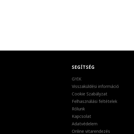
SEGÍTSÉG
GYIK
Visszaküldési információ
Cookie Szabályzat
Felhasználási feltételek
Rólunk
Kapcsolat
Adatvédelem
Online vitarendezés