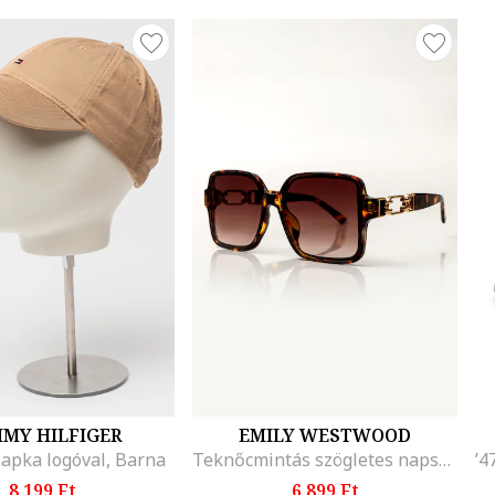
MY HILFIGER
EMILY WESTWOOD
apka logóval, Barna
Teknőcmintás szögletes napszemüveg, Sötétbarna
8.199 Ft
6.899 Ft