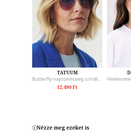
TATUUM
D
Butterfly napszemüveg színátmenetes lencsékkel, Aranyszín/Világoskék
12.490 Ft
Nézze meg ezeket is