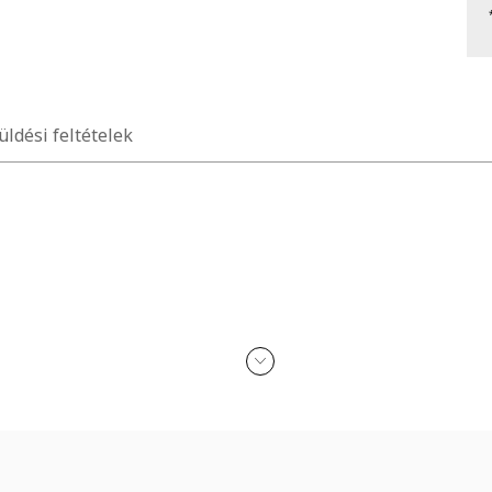
üldési feltételek
kohollal, parfümmel, acetonnal, mosószerrel és koptató felületekkel 
n érkezik