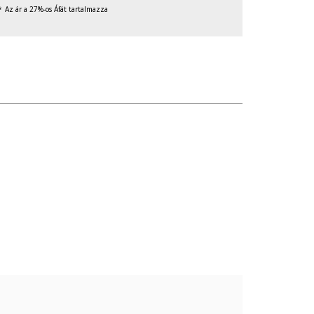
Az ár a 27%-os Áfát tartalmazza
való érintkezését, valamint ne tedd ki túlzott