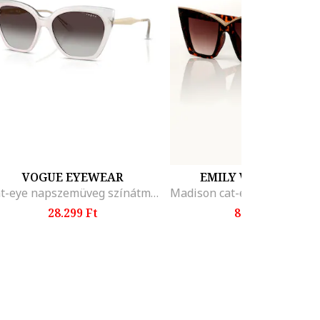
VOGUE EYEWEAR
EMILY WESTWOOD
Cat-eye napszemüveg színátmenetes lencsékkel
28.299 Ft
8.999 Ft