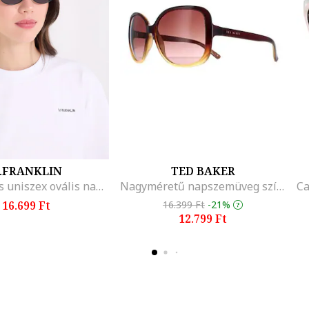
.FRANKLIN
TED BAKER
Fémkeretes uniszex ovális napszemüveg, Fekete/Ezüstszín
Nagyméretű napszemüveg színátmenetes lencsékkel, Fahéjbarna
16.699 Ft
16.399 Ft
-21%
12.799 Ft