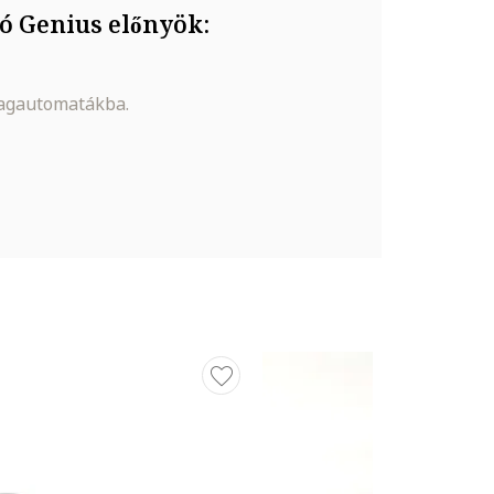
ó Genius előnyök:
magautomatákba.