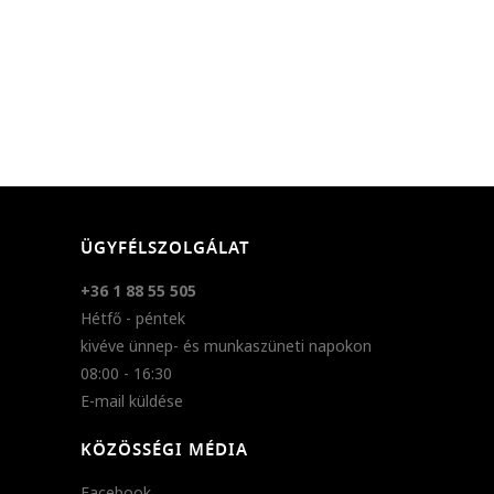
ÜGYFÉLSZOLGÁLAT
+36 1 88 55 505
Hétfő - péntek
kivéve ünnep- és munkaszüneti napokon
08:00 - 16:30
E-mail küldése
KÖZÖSSÉGI MÉDIA
Facebook