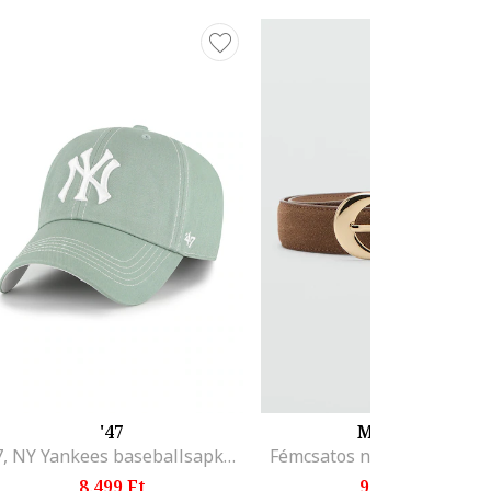
'47
MANGO
’47, NY Yankees baseballsapka kontrasztos részletekkel, Fehér/Halványzöld
Fémcsatos nyersbőr öv, Ba
8.499 Ft
9.595 Ft