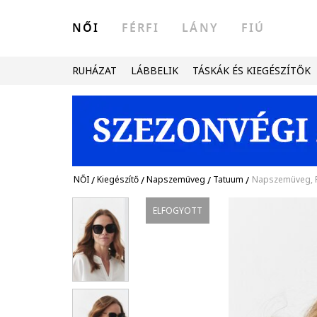
NŐI
FÉRFI
LÁNY
FIÚ
RUHÁZAT
LÁBBELIK
TÁSKÁK ÉS KIEGÉSZÍTŐK
NŐI
/
Kiegészítő
/
Napszemüveg
/
Tatuum
/
Napszemüveg, F
ELFOGYOTT