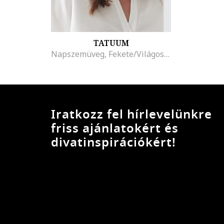
TATUUM
Napszemüveg, Fekete/Világosbarna
Iratkozz fel hírlevelünkre
friss ajánlatokért és
divatinspirációkért!