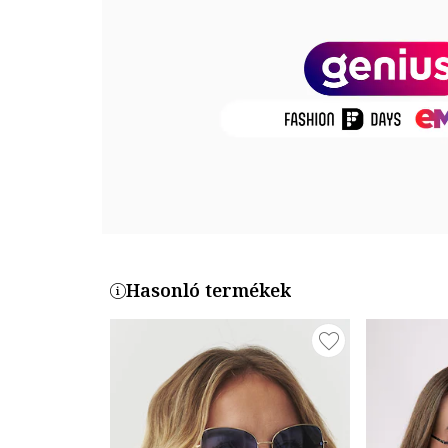
Keret anyaga: műanyag
Termékszám
T2505-690-999
Hasonló termékek