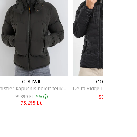
G-STAR
COLUMBIA
Whistler kapucnis bélelt télikabát
79.399 Ft
-5%
55.999 Ft
75.299 Ft