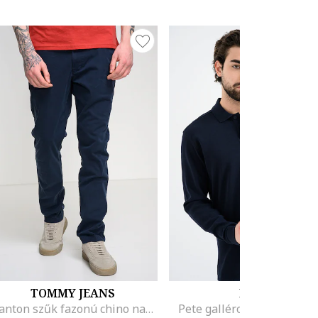
TOMMY JEANS
BOSS
Scanton szűk fazonú chino nadrág, Tengerészkék
Pete galléros felső, Sötét