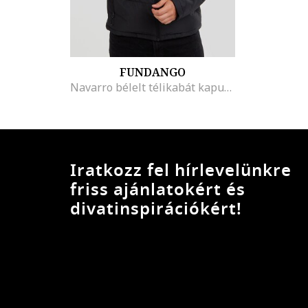
FUNDANGO
Navarro bélelt télikabát kapucnival, Fekete/Sötétszürke
Iratkozz fel hírlevelünkre
friss ajánlatokért és
divatinspirációkért!