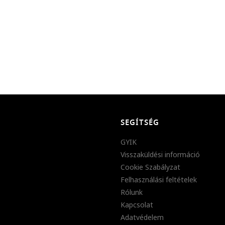
SEGÍTSÉG
GYIK
Visszaküldési információ
Cookie Szabályzat
Felhasználási feltételek
Rólunk
Kapcsolat
Adatvédelem