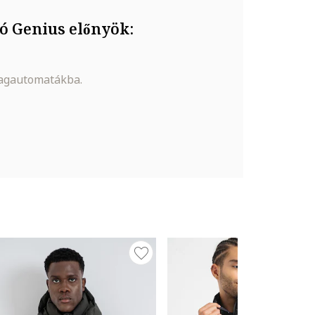
ó Genius előnyök:
magautomatákba.