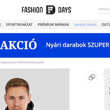
Keresés
K
SPORTRUHÁZAT
PRÉMIUM MÁRKÁK
Genius Deals
OUT
t kapucnival, Fekete/Sötétszürke