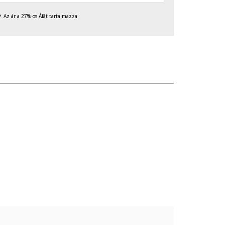
Az ár a 27%-os Áfát tartalmazza