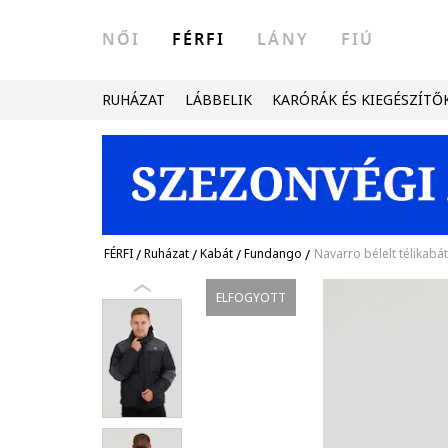
NŐI
FÉRFI
LÁNY
FIÚ
RUHÁZAT
LÁBBELIK
KARÓRÁK ÉS KIEGÉSZÍTŐ
FÉRFI
/
Ruházat
/
Kabát
/
Fundango
/
Navarro bélelt télikabá
ELFOGYOTT