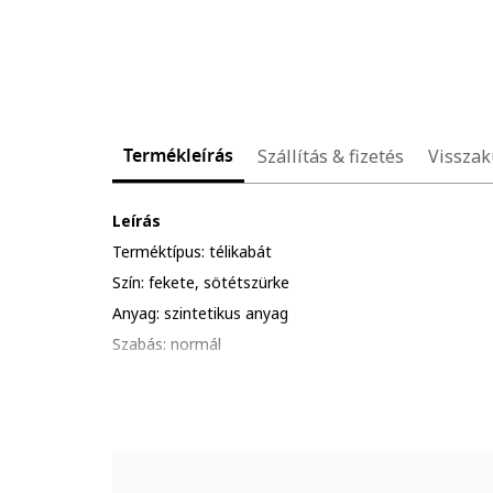
Termékleírás
Szállítás & fizetés
Visszak
Leírás
Terméktípus: télikabát
Szín: fekete, sötétszürke
Anyag: szintetikus anyag
Szabás: normál
Minta: egyszínű
Kapucni: van
Ujjhossz: hosszú ujjú
Zárószerkezet: cipzáros