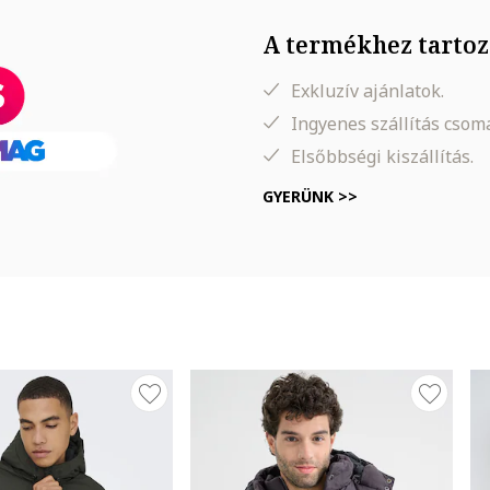
poliészter
A termékhez tartoz
Exkluzív ajánlatok.
Ingyenes szállítás cso
Elsőbbségi kiszállítás.
GYERÜNK >>