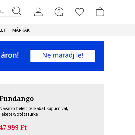
...
LET
MÁRKÁK
Fundango
Navarro bélelt télikabát kapucnival,
Fekete/Sötétszürke
47.999 Ft