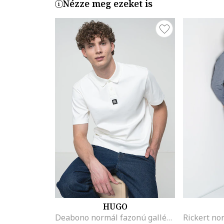
Nézze meg ezeket is
HUGO
Deabono normál fazonú galléros póló, Fehér