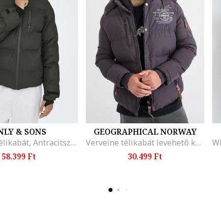
NLY & SONS
GEOGRAPHICAL NORWAY
Kapucnis télikabát, Antracitszürke
Verveine télikabát levehető kapucnival, Melange sötétszürke
58.399 Ft
30.499 Ft