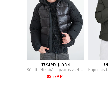
TOMMY JEANS
O
Bélelt télikabát cipzáros zsebekkel, Fekete
82.599 Ft