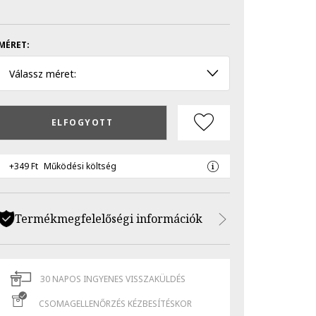
MÉRET:
Válassz méret:
ELFOGYOTT
+349 Ft
Működési költség
Termékmegfelelőségi információk
30 NAPOS INGYENES VISSZAKÜLDÉS
CSOMAGELLENŐRZÉS KÉZBESÍTÉSKOR