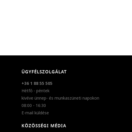
ÜGYFÉLSZOLGÁLAT
+36 1 88 55 505
Hétfő - péntek
kivéve ünnep- és munkaszüneti napokon
08:00 - 16:30
E-mail küldése
KÖZÖSSÉGI MÉDIA