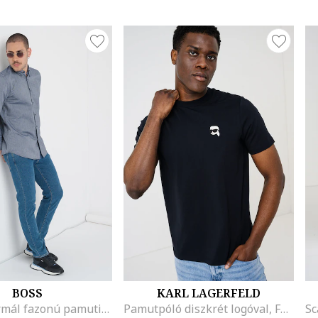
BOSS
KARL LAGERFELD
Rickert normál fazonú pamuting oxford gallérral, Púderkék
Pamutpóló diszkrét logóval, Fekete