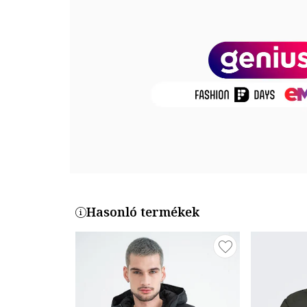
Összetétel
Külső anyag: anyag 2: 100% poliamid, anyag 1: 100% 
Termékszám
1KB112-890
Hasonló termékek