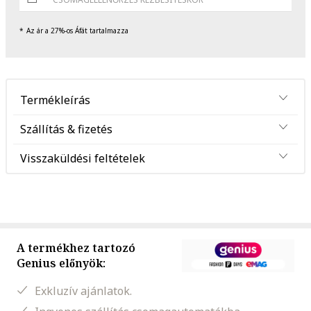
Az ár a 27%-os Áfát tartalmazza
Termékleírás
Szállítás & fizetés
Visszaküldési feltételek
A termékhez tartozó
Genius előnyök:
Exkluzív ajánlatok.