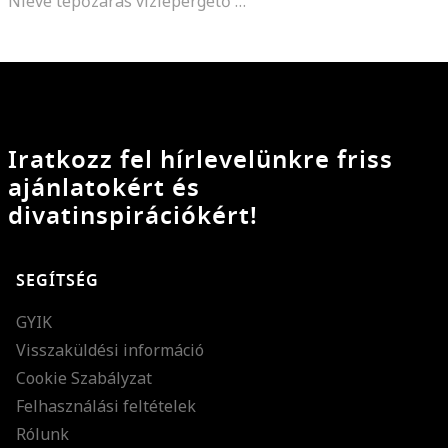
Nieve tépőzáras vízlepergető csizma, Fehér/Fekete
Iratkozz fel hírlevelünkre friss
ajánlatokért és
divatinspirációkért!
SEGÍTSÉG
GYIK
Visszaküldési információ
Cookie Szabályzat
Felhasználási feltételek
Rólunk