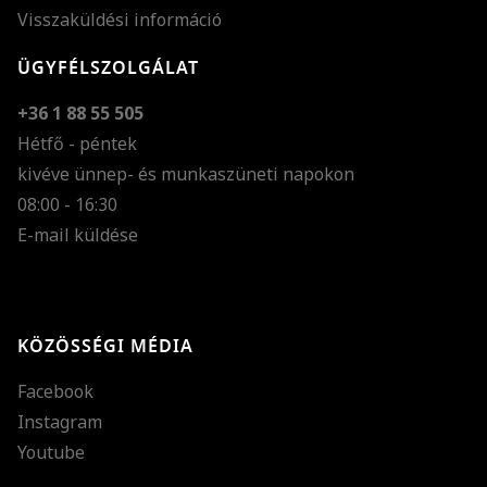
Visszaküldési információ
ÜGYFÉLSZOLGÁLAT
+36 1 88 55 505
Hétfő - péntek
kivéve ünnep- és munkaszüneti napokon
Szöveg méretének n
08:00 - 16:30
E-mail küldése
Szöveg méretének c
Szóköz növelése
Szóköz csökkentése
KÖZÖSSÉGI MÉDIA
Sortávolság növelés
Facebook
Sortávolság csökken
Instagram
Színek invertálása
Youtube