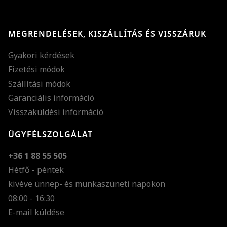
MEGRENDELÉSEK, KISZÁLLÍTÁS ÉS VISSZÁRUK
Gyakori kérdések
Fizetési módok
Szállítási módok
Garanciális információ
Visszaküldési információ
ÜGYFÉLSZOLGÁLAT
+36 1 88 55 505
Hétfő - péntek
kivéve ünnep- és munkaszüneti napokon
Szöveg méretének n
08:00 - 16:30
E-mail küldése
Szöveg méretének c