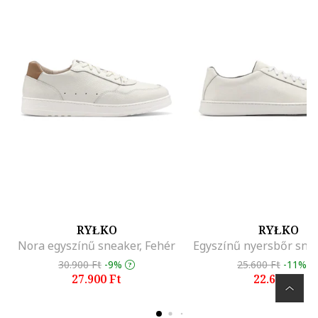
RYŁKO
RYŁKO
Nora egyszínű sneaker, Fehér
30.900 Ft
-9%
25.600 Ft
-11%
27.900 Ft
22.600 Ft