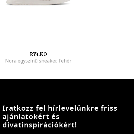
RYŁKO
Nora egyszínű sneaker, Fehér
Iratkozz fel hírlevelünkre friss
ajánlatokért és
divatinspirációkért!