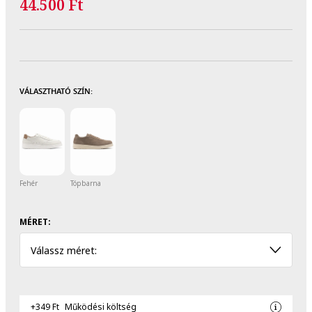
44.500 Ft
VÁLASZTHATÓ SZÍN:
Fehér
Tópbarna
MÉRET:
Válassz méret:
+349 Ft
Működési költség