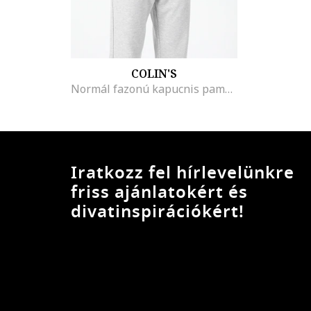
COLIN'S
Normál fazonú kapucnis pamutpulóver kenguruzsebbel, Tengerészkék
Iratkozz fel hírlevelünkre
friss ajánlatokért és
divatinspirációkért!