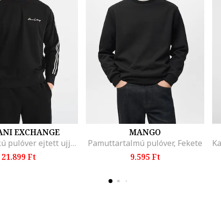
NI EXCHANGE
MANGO
Kerek nyakú pulóver ejtett ujjakkal, Fekete/Fehér
Pamuttartalmú pulóver, Fekete
21.899 Ft
9.595 Ft