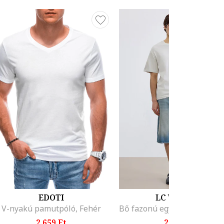
EDOTI
LC WAIKIKI
V-nyakú pamutpóló, Fehér
2.659 Ft
2.795 Ft