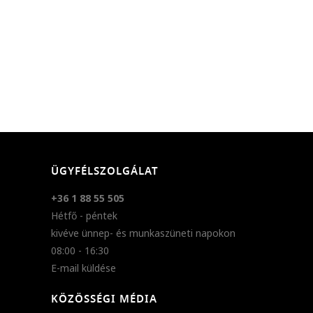
ÜGYFÉLSZOLGÁLAT
+36 1 88 55 505
Hétfő - péntek
kivéve ünnep- és munkaszüneti napokon
08:00 - 16:30
E-mail küldése
KÖZÖSSÉGI MÉDIA