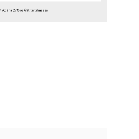
Az ár a 27%-os Áfát tartalmazza