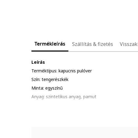
Termékleírás
Szállítás & fizetés
Visszak
Leírás
Terméktípus: kapucnis pulóver
Szín: tengerészkék
Minta: egyszínű
Anyag: szintetikus anyag, pamut
Szabás: normál
Zárószerkezet: rögzítés nélküli
Ujjhossz: hosszú ujjú
Részletek: húzózsinóros kapucni