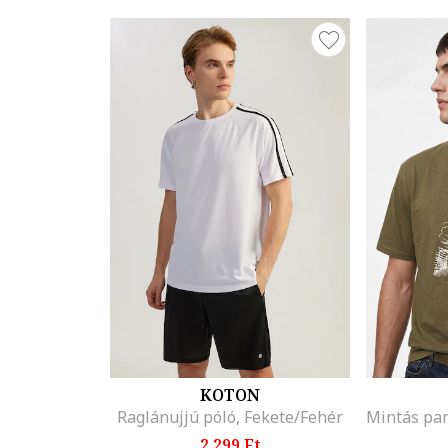
KOTON
Raglánujjú póló, Fekete/Fehér
2.299 Ft