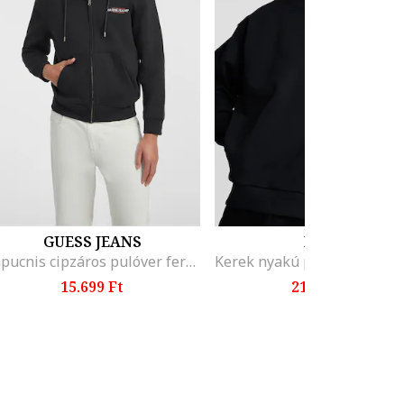
GUESS JEANS
BOSS
Kapucnis cipzáros pulóver ferde zsebekkel, Fekete
15.699 Ft
21.999 Ft