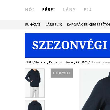
NŐI
FÉRFI
LÁNY
FIÚ
RUHÁZAT
LÁBBELIK
KARÓRÁK ÉS KIEGÉSZÍTŐ
FÉRFI
/
Ruházat
/
Kapucnis pulóver
/
COLIN'S
/
Normál fazon
ELFOGYOTT