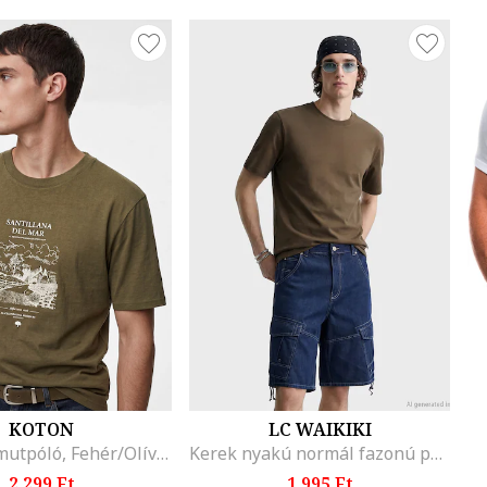
KOTON
LC WAIKIKI
Mintás pamutpóló, Fehér/Olívazöld
Kerek nyakú normál fazonú póló, Fangóbarna
2.299 Ft
1.995 Ft