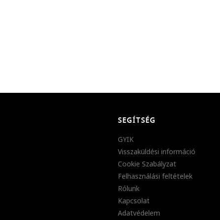
SEGÍTSÉG
GYIK
Visszaküldési információ
Cookie Szabályzat
Felhasználási feltételek
Rólunk
Kapcsolat
Adatvédelem