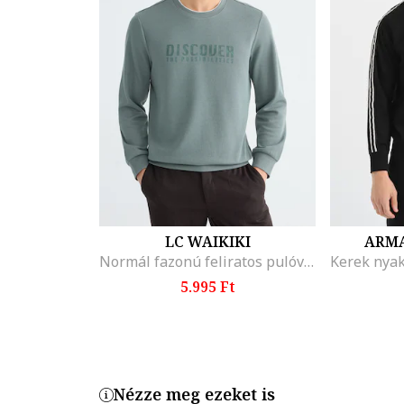
LC WAIKIKI
ARMA
Normál fazonú feliratos pulóver, Halványzöld
5.995 Ft
Nézze meg ezeket is