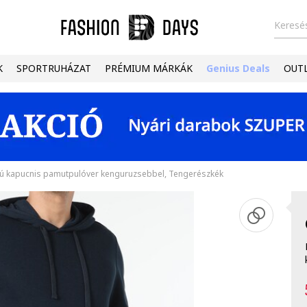
Keresés
K
SPORTRUHÁZAT
PRÉMIUM MÁRKÁK
Genius Deals
OUT
ú kapucnis pamutpulóver kenguruzsebbel, Tengerészkék