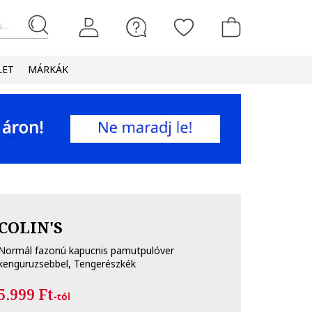
...
LET
MÁRKÁK
COLIN'S
Normál fazonú kapucnis pamutpulóver
kenguruzsebbel, Tengerészkék
5.999 Ft
-tól