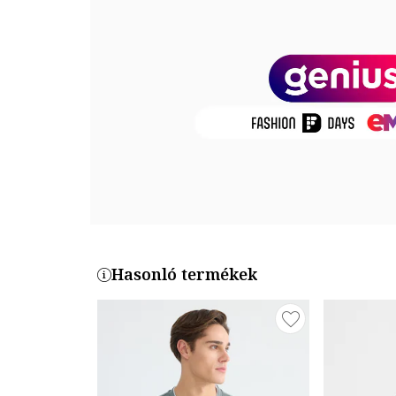
Összetétel
Külső anyag: 50% pamut, 50% poliészter
Termékszám
CL1055785-NAV
Hasonló termékek