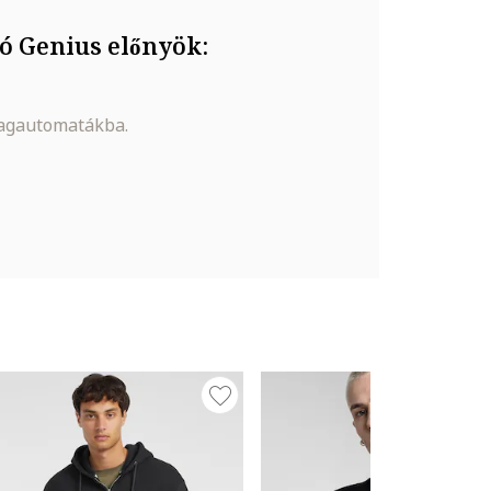
ó Genius előnyök:
magautomatákba.