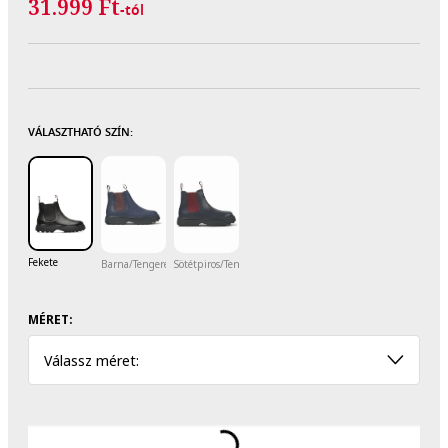
31.999 Ft
-tól
VÁLASZTHATÓ SZÍN:
Fekete
Barna/Tengerészkék
Sötétpiros/Tengerészkék
MÉRET:
Válassz méret: