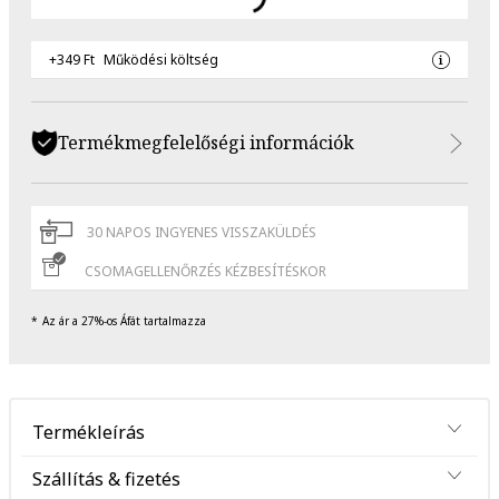
+349 Ft
Működési költség
Termékmegfelelőségi információk
30 NAPOS INGYENES VISSZAKÜLDÉS
CSOMAGELLENŐRZÉS KÉZBESÍTÉSKOR
Az ár a 27%-os Áfát tartalmazza
Termékleírás
Szállítás & fizetés