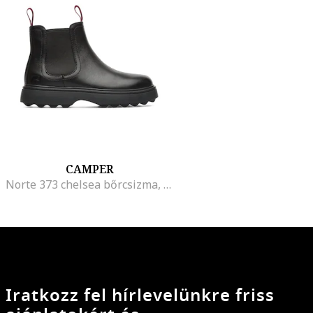
CAMPER
Norte 373 chelsea bőrcsizma, Fekete
Iratkozz fel hírlevelünkre friss