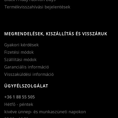
Termékvisszahívási bejelentések
MEGRENDELÉSEK, KISZÁLLÍTÁS ÉS VISSZÁRUK
Gyakori kérdések
Fizetési módok
Szállítási módok
Garanciális információ
Visszaküldési információ
ÜGYFÉLSZOLGÁLAT
+36 1 88 55 505
Hétfő - péntek
kivéve ünnep- és munkaszüneti napokon
Szöveg méretének n