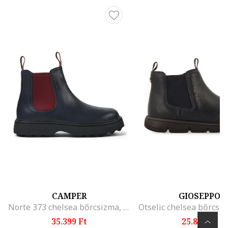
CAMPER
GIOSEPPO
Norte 373 chelsea bőrcsizma, Sötétpiros/Tengerészkék
35.399 Ft
25.899 Ft