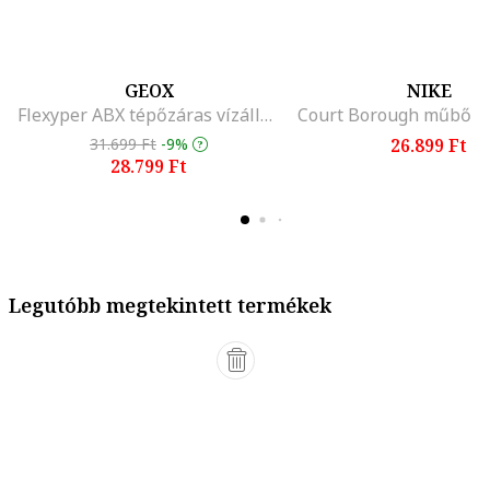
GEOX
NIKE
Flexyper ABX tépőzáras vízálló csizma, Mandarinszín/Olívazöld
31.699 Ft
-9%
26.899 Ft
28.799 Ft
Legutóbb megtekintett termékek