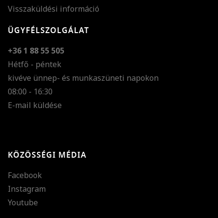
Visszaküldési információ
ÜGYFÉLSZOLGÁLAT
+36 1 88 55 505
Hétfő - péntek
kivéve ünnep- és munkaszüneti napokon
Szöveg méretének n
08:00 - 16:30
E-mail küldése
Szöveg méretének c
Szóköz növelése
Szóköz csökkentése
KÖZÖSSÉGI MÉDIA
Sortávolság növelés
Facebook
Sortávolság csökken
Instagram
Színek invertálása
Youtube