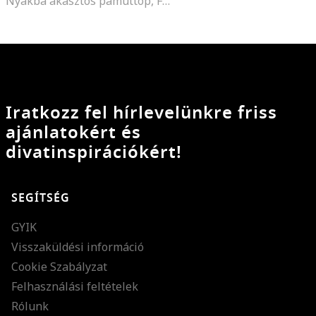
Nyakba akasztós pamuttop, Fehér
Iratkozz fel hírlevelünkre friss
ajánlatokért és
divatinspirációkért!
SEGÍTSÉG
GYIK
Visszaküldési információ
Cookie Szabályzat
Felhasználási feltételek
Rólunk