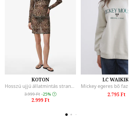
KOTON
LC WAIKIKI
Hosszú ujjú állatmintás strandruha, Barna/Bézs
3.999 Ft
-25%
2.795 Ft
2.999 Ft