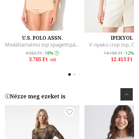
U.S. POLO ASSN.
IPEKYOL
Modáltartalmú top spagettipántokkal, Bézs
V-nyakú crop top, Cs
4.562 Ft
-18%
14.186 Ft
-12%
3.705 Ft
12.413 Ft
-tól
Nézze meg ezeket is