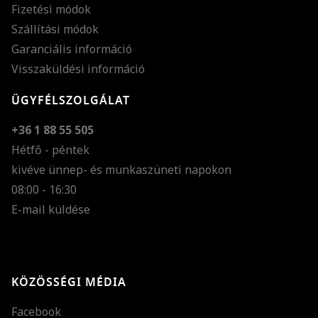
Fizetési módok
Szállítási módok
Garanciális információ
Visszaküldési információ
ÜGYFÉLSZOLGÁLAT
+36 1 88 55 505
Hétfő - péntek
kivéve ünnep- és munkaszüneti napokon
Szöveg méretének n
08:00 - 16:30
E-mail küldése
Szöveg méretének c
Szóköz növelése
Szóköz csökkentése
KÖZÖSSÉGI MÉDIA
Sortávolság növelés
Facebook