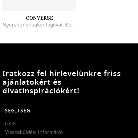
CONVERSE
Nyersbőr sneaker logóval, Bézs/Koptatott fekete
Iratkozz fel hírlevelünkre friss
ajánlatokért és
divatinspirációkért!
SEGÍTSÉG
GYIK
Visszaküldési információ