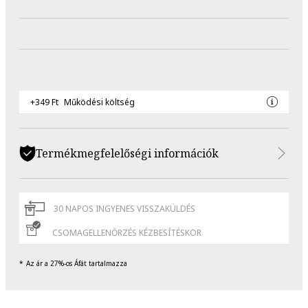
+349 Ft
Működési költség
Termékmegfelelőségi információk
30 NAPOS INGYENES VISSZAKÜLDÉS
CSOMAGELLENŐRZÉS KÉZBESÍTÉSKOR
Az ár a 27%-os Áfát tartalmazza