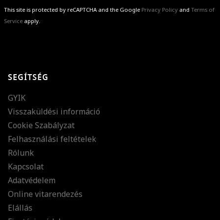
This site is protected by reCAPTCHA and the Google
Privacy Policy
and
Terms of
Service
apply.
GRATULÁLUNK!
Sikeresen feliratkoztál hírlevelünkre a(z)
%email%
címmel.
Alig várjuk, hogy elküldhessük neked márkáink legújabb kollekcióit,
SEGÍTSÉG
különleges ajánlatainkat és stílustippjeinket!
GYIK
Visszaküldési információ
Cookie Szabályzat
Felhasználási feltételek
Rólunk
Kapcsolat
Adatvédelem
Online vitarendezés
Elállás