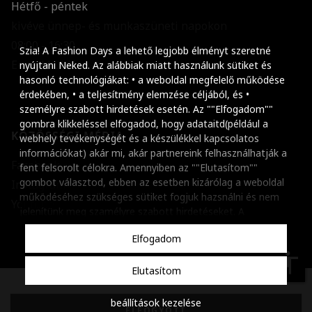
Hétfő - péntek
kivéve ünnep- és munkaszüneti napokon
Szöveg méretének n
08:00 - 16:30
Szia! A Fashion Days a lehető legjobb élményt szeretné
E-mail küldése
Szöveg méretének c
nyújtani Neked. Az alábbiak miatt használunk sütiket és
hasonló technológiákat: • a weboldal megfelelő működése
Szóköz növelése
érdekében, • a teljesítmény elemzése céljából, és •
személyre szabott hirdetések esetén. Az ""Elfogadom""
Szóköz csökkentése
gombra klikkeléssel elfogadod, hogy adataitd(például a
KÖZÖSSÉGI MÉDIA
webhely tevékenységét és a készülékkel kapcsolatos
Sortávolság növelés
információkat) akár mi, akár partnereink felhasználhatják a
Facebook
fent felsorolt célokra. Amennyiben az ""Elutasítom""
Sortávolság csökken
gombot választod, ebben az esetben kizárólag a weboldal
Instagram
működéséhez szükséges sütiket fogjuk hazsnálni és nem
Színek invertálása
Youtube
jelenítünk meg szamélyre szabott hirdetéseket. A
beállításaidat bármikor módosíthatod, a ""Beállítások
Szürke színárnyalato
Elfogadom
kezelése"" gombra kattintva. Tudj meg többet
Cookie
Nagy kurzor
szabályzatunkról
.
accessibility
Elutasítom
Linkek aláhúzása
Copyright © 2001-2026 Dante International SA, Adószám:
beállítások kezelése
Animációk letiltása
26915131-2-51
ELFOGYOTT