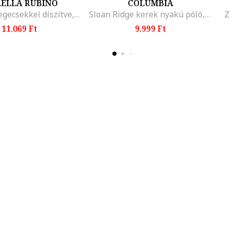
RELLA RUBINO
COLUMBIA
Pulóver szegecsekkel díszítve, Fekete
Sloan Ridge kerek nyakú póló, Halánylila
Z
11.069 Ft
9.999 Ft