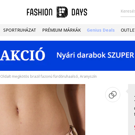
Keresés
SPORTRUHÁZAT
PRÉMIUM MÁRKÁK
Genius Deals
OUTLE
Oldalt megkötős brazil fazonú fürdőruhaalsó, Aranyszín