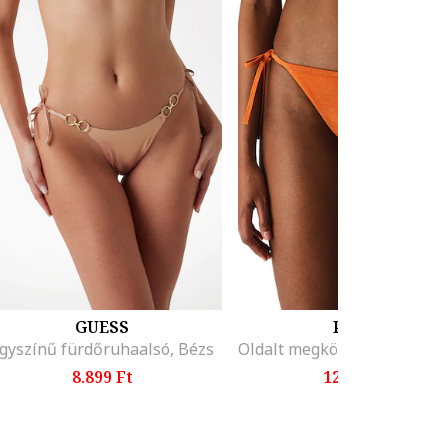
GUESS
PENTI
gyszínű fürdőruhaalsó, Bézs
8.899 Ft
12.099 Ft