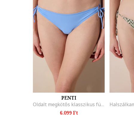
PENTI
Oldalt megkötős klasszikus fürdőruhaalsó, Levendulakék
6.099 Ft