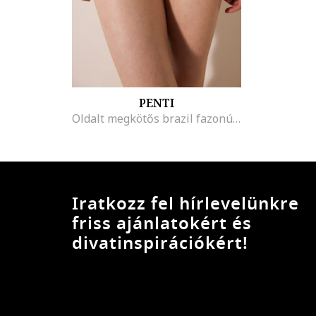
PENTI
Oldalt megkötős brazil fazonú fürdőruhaalsó, Aranyszín
Iratkozz fel hírlevelünkre
friss ajánlatokért és
divatinspirációkért!