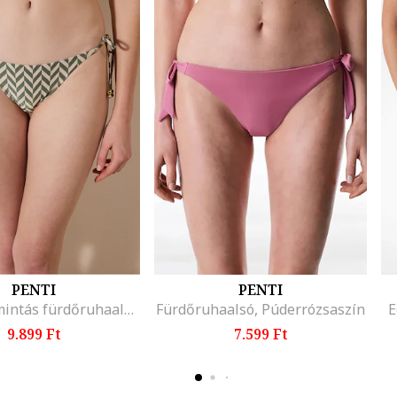
PENTI
PENTI
Halszálkamintás fürdőruhaalsó, Sötétzöld/Bézs
Fürdőruhaalsó, Púderrózsaszín
E
9.899 Ft
7.599 Ft