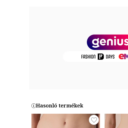
Anyagösszetétel
Külső anyag: 85% poliészter, 15% elasztán
Termékszám
PLU1TKTL24IY-MIX
Hasonló termékek