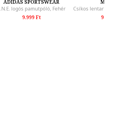
ADIDAS SPORTSWEAR
MANGO
.N.E. logós pamutpóló, Fehér
9.999 Ft
9.595 Ft