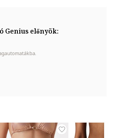
ó Genius előnyök:
magautomatákba.