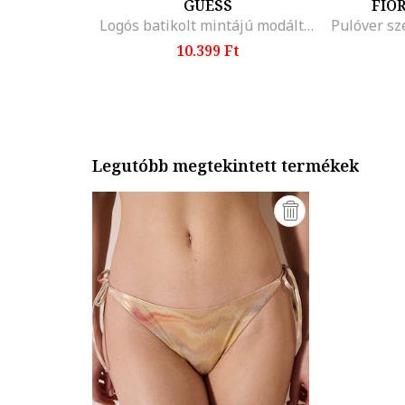
GUESS
FIO
Logós batikolt mintájú modáltartalmú body
10.399 Ft
Legutóbb megtekintett termékek