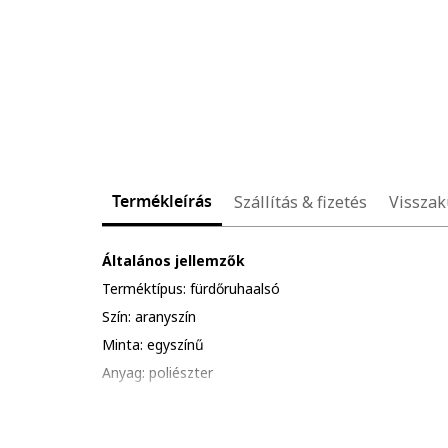
Termékleírás
Szállítás & fizetés
Visszak
Általános jellemzők
Terméktípus: fürdőruhaalsó
Szín: aranyszín
Minta: egyszínű
Anyag: poliészter
Tervezés
Bikini típusa: brazil fazonú