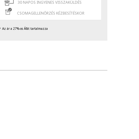
30 NAPOS INGYENES VISSZAKÜLDÉS
CSOMAGELLENŐRZÉS KÉZBESÍTÉSKOR
Az ár a 27%-os Áfát tartalmazza