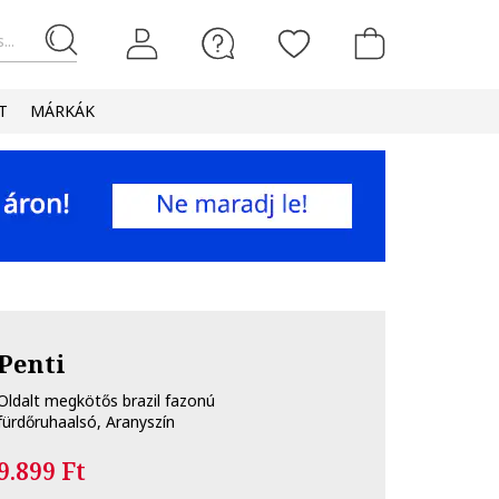
...
T
MÁRKÁK
Penti
Oldalt megkötős brazil fazonú
fürdőruhaalsó, Aranyszín
9.899 Ft