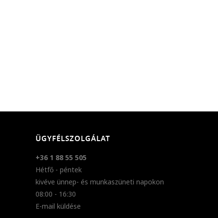
ÜGYFÉLSZOLGÁLAT
+36 1 88 55 505
Hétfő - péntek
kivéve ünnep- és munkaszüneti napokon
08:00 - 16:30
E-mail küldése