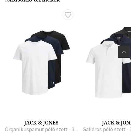
JACK & JONES
JACK & JONE
Organikuspamut póló szett - 3 db, Fehér/Fekete/Sötétkék