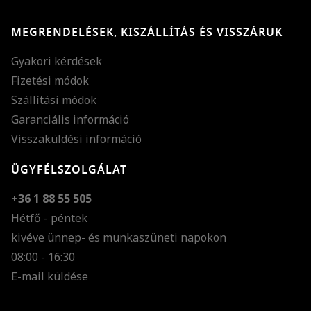
MEGRENDELÉSEK, KISZÁLLÍTÁS ÉS VISSZÁRUK
Gyakori kérdések
Fizetési módok
Szállítási módok
Garanciális információ
Visszaküldési információ
ÜGYFÉLSZOLGÁLAT
+36 1 88 55 505
Hétfő - péntek
kivéve ünnep- és munkaszüneti napokon
Szöveg méretének n
08:00 - 16:30
E-mail küldése
Szöveg méretének c
Szóköz növelése