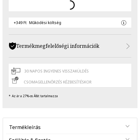
+349 Ft
Működési költség
Termékmegfelelőségi információk
30 NAPOS INGYENES VISSZAKÜLDÉS
CSOMAGELLENŐRZÉS KÉZBESÍTÉSKOR
Az ár a 27%-os Áfát tartalmazza
Termékleírás