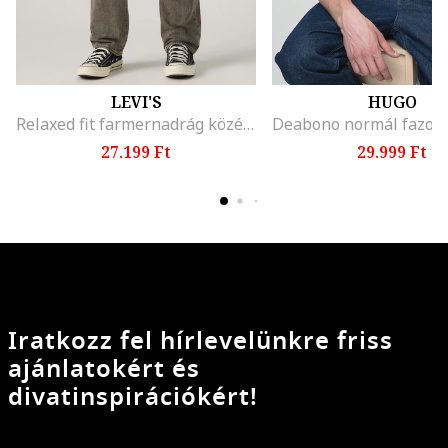
LEVI'S
HUGO
Relaxed fit farmernadrág középmagas derékrésszel, Hamuszürke
27.199 Ft
29.999 Ft
Iratkozz fel hírlevelünkre friss
ajánlatokért és
divatinspirációkért!