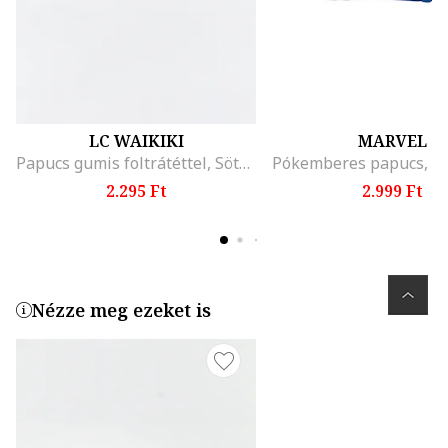
LC WAIKIKI
MARVEL
Papucs gumis foltrátéttel, Sötétkék/Korallszín/Világoskék
2.295 Ft
2.999 Ft
Nézze meg ezeket is