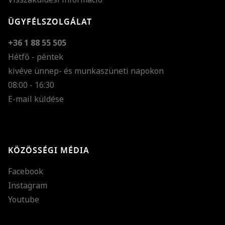
ÜGYFÉLSZOLGÁLAT
+36 1 88 55 505
Hétfő - péntek
kivéve ünnep- és munkaszüneti napokon
Szöveg méretének n
08:00 - 16:30
E-mail küldése
Szöveg méretének c
Szóköz növelése
Szóköz csökkentése
KÖZÖSSÉGI MÉDIA
Sortávolság növelés
Facebook
Sortávolság csökken
Instagram
Színek invertálása
Youtube
Szürke színárnyalato