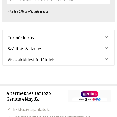
Az ár a 27%-os Áfát tartalmazza
Termékleírás
Szállítás & fizetés
Visszaküldési feltételek
A termékhez tartozó
Genius előnyök:
Exkluzív ajánlatok.