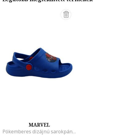
MARVEL
Pókemberes dizájnú sarokpántos papucs, Piros/Királykék