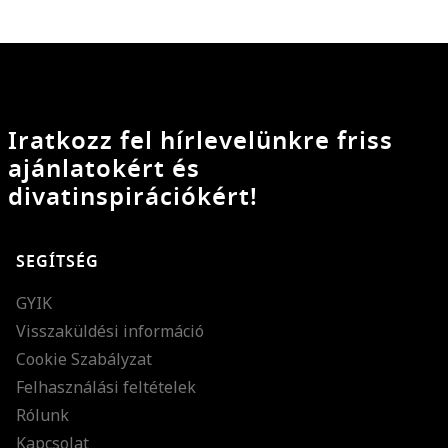
Iratkozz fel hírlevelünkre friss
ajánlatokért és
divatinspirációkért!
SEGÍTSÉG
GYIK
Visszaküldési információ
Cookie Szabályzat
Felhasználási feltételek
Rólunk
Kapcsolat