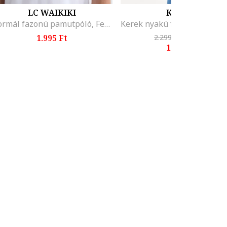
LC WAIKIKI
KOTON
Normál fazonú pamutpóló, Fehér
1.995 Ft
2.299 Ft
-26%
1.699 Ft