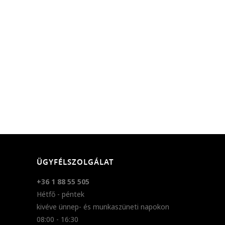
ÜGYFÉLSZOLGÁLAT
+36 1 88 55 505
Hétfő - péntek
kivéve ünnep- és munkaszüneti napokon
08:00 - 16:30