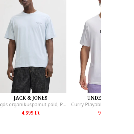
JACK & JONES
UNDER ARMOUR
Logós organikuspamut póló, Pasztellkék
4.599 Ft
9.299 Ft