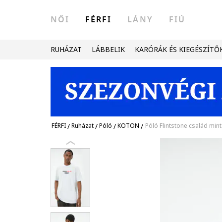
NŐI
FÉRFI
LÁNY
FIÚ
RUHÁZAT
LÁBBELIK
KARÓRÁK ÉS KIEGÉSZÍTŐ
FÉRFI
/
Ruházat
/
Póló
/
KOTON
/
Póló Flintstone család min