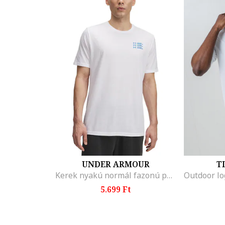
UNDER ARMOUR
T
Kerek nyakú normál fazonú póló, Fehér/Kék
5.699 Ft