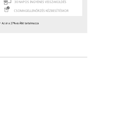
30 NAPOS INGYENES VISSZAKÜLDÉS
CSOMAGELLENŐRZÉS KÉZBESÍTÉSKOR
Az ár a 27%-os Áfát tartalmazza