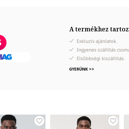
A termékhez tartoz
Exkluzív ajánlatok.
, Derék: 74 cm, Csípő: 97 cm
Ingyenes szállítás cso
Elsőbbségi kiszállítás.
GYERÜNK >>