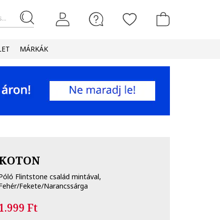
...
LET
MÁRKÁK
KOTON
Póló Flintstone család mintával,
Fehér/Fekete/Narancssárga
1.999 Ft