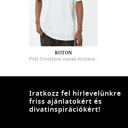
KOTON
Póló Flintstone család mintával, Fehér/Fekete/Narancssárga
Iratkozz fel hírlevelünkre
friss ajánlatokért és
divatinspirációkért!