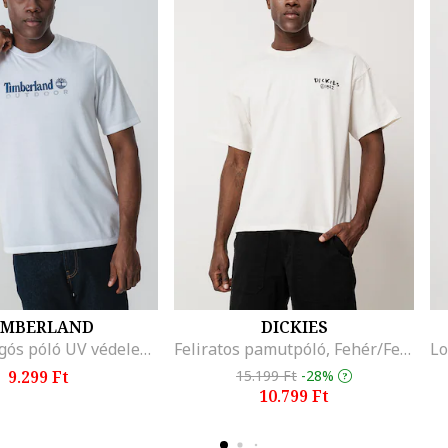
IMBERLAND
DICKIES
Outdoor logós póló UV védelemmel, Fehér/Tengerészkék
Feliratos pamutpóló, Fehér/Fekete
9.299 Ft
15.199 Ft
-28%
10.799 Ft