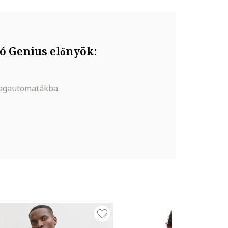
ó Genius előnyök:
magautomatákba.