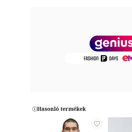
Részletek: mintás hátrész, frédi és béni minta
Összetétel
Külső anyag: 100% pamut
Modellinformáció
A modellen látható termék mérete: M.
Modell méretei: Magasság: 182 cm, Mellbőség: 95 cm
Termékszám
4SAM10789HK-000
Hasonló termékek