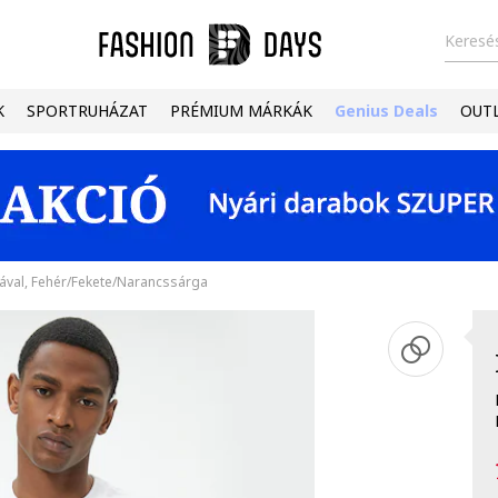
Keresés
K
SPORTRUHÁZAT
PRÉMIUM MÁRKÁK
Genius Deals
OUT
tával, Fehér/Fekete/Narancssárga