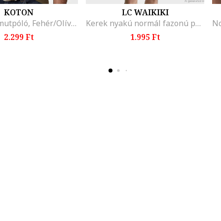
KOTON
LC WAIKIKI
Mintás pamutpóló, Fehér/Olívazöld
Kerek nyakú normál fazonú póló, Fangóbarna
2.299 Ft
1.995 Ft