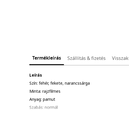
Termékleírás
Szállítás & fizetés
Visszak
Leírás
Szín: fehér, fekete, narancssárga
Minta: rajzfilmes
Anyag: pamut
Szabás: normál
Gallér: kerek nyakrész
Ujjhossz: rövid ujjú