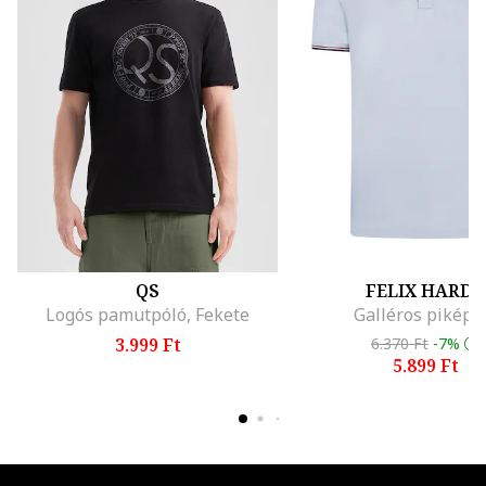
QS
FELIX HARDY
Logós pamutpóló, Fekete
Galléros piképó
3.999 Ft
6.370 Ft
-7%
5.899 Ft