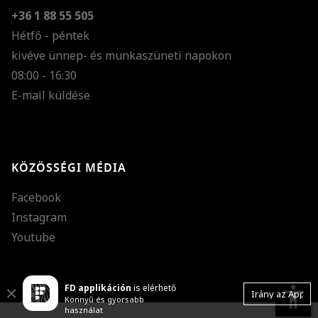
+36 1 88 55 505
Hétfő - péntek
kivéve ünnep- és munkaszüneti napokon
Szöveg méretének n
08:00 - 16:30
E-mail küldése
Szöveg méretének c
Szóköz növelése
Szóköz csökkentése
KÖZÖSSÉGI MÉDIA
Sortávolság növelés
Facebook
Sortávolság csökken
Instagram
Színek invertálása
Youtube
Szürke színárnyalato
FD applikáción
is elérhető
Nagy kurzor
accessibility
Close
Irány az App
Könnyű és gyorsabb
használat
Linkek aláhúzása