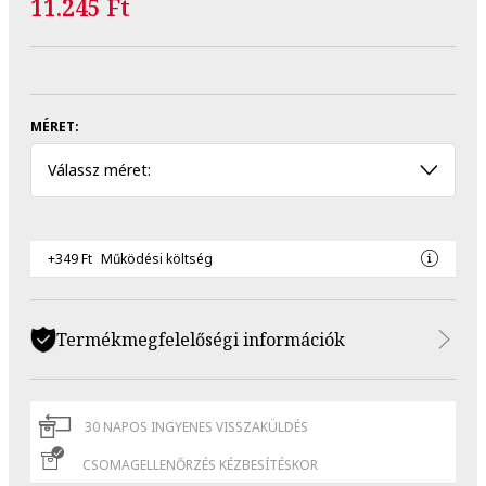
11.245 Ft
MÉRET:
Válassz méret:
+349 Ft
Működési költség
Termékmegfelelőségi információk
30 NAPOS INGYENES VISSZAKÜLDÉS
CSOMAGELLENŐRZÉS KÉZBESÍTÉSKOR