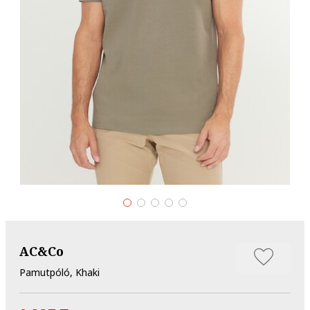
AC&Co
Pamutpóló, Khaki