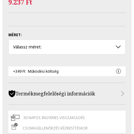
9.237 Ft
MÉRET:
Válassz méret:
+349 Ft
Működési költség
Termékmegfelelőségi információk
30 NAPOS INGYENES VISSZAKÜLDÉS
CSOMAGELLENŐRZÉS KÉZBESÍTÉSKOR