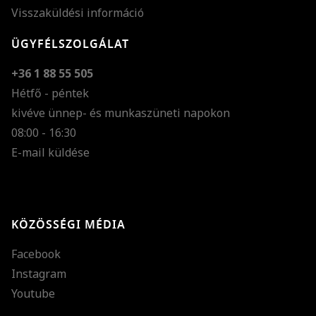
Visszaküldési információ
ÜGYFÉLSZOLGÁLAT
+36 1 88 55 505
Hétfő - péntek
kivéve ünnep- és munkaszüneti napokon
Szöveg méretének n
08:00 - 16:30
E-mail küldése
Szöveg méretének c
Szóköz növelése
Szóköz csökkentése
KÖZÖSSÉGI MÉDIA
Sortávolság növelés
Facebook
Sortávolság csökken
Instagram
Színek invertálása
Youtube