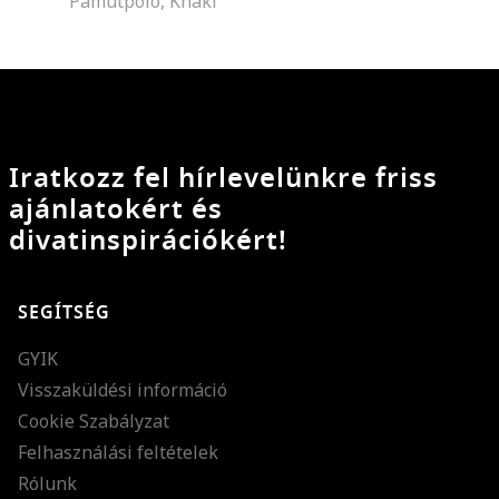
Pamutpóló, Khaki
Iratkozz fel hírlevelünkre friss
ajánlatokért és
divatinspirációkért!
SEGÍTSÉG
GYIK
Visszaküldési információ
Cookie Szabályzat
Felhasználási feltételek
Rólunk