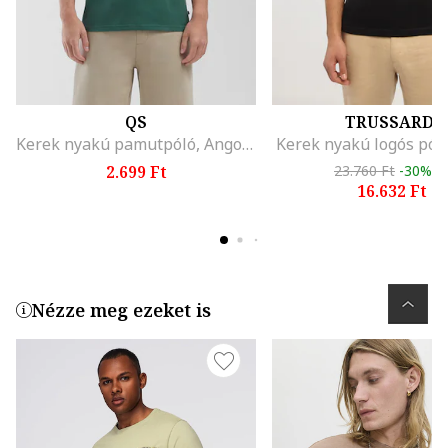
QS
TRUSSARDI
Kerek nyakú pamutpóló, Angolzöld
Kerek nyakú logós póló
2.699 Ft
23.760 Ft
-30%
16.632 Ft
Nézze meg ezeket is