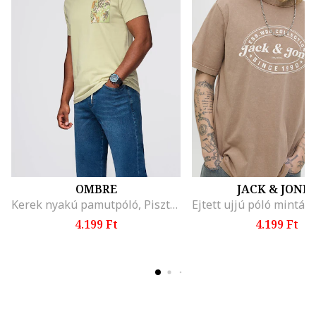
OMBRE
JACK & JONE
Kerek nyakú pamutpóló, Pisztáciazöld
4.199 Ft
4.199 Ft