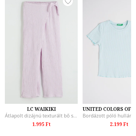
LC WAIKIKI
Átlapolt dizájnú texturált bő szárú nadrág, Halványlila
1.995 Ft
2.199 Ft