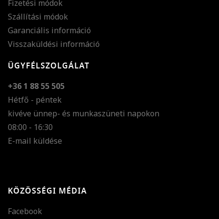
Fizetési módok
Szállítási módok
Garanciális információ
Visszaküldési információ
ÜGYFÉLSZOLGÁLAT
+36 1 88 55 505
Hétfő - péntek
kivéve ünnep- és munkaszüneti napokon
Szöveg méretének n
08:00 - 16:30
E-mail küldése
Szöveg méretének c
Szóköz növelése
Szóköz csökkentése
KÖZÖSSÉGI MÉDIA
Sortávolság növelés
Facebook
Sortávolság csökken