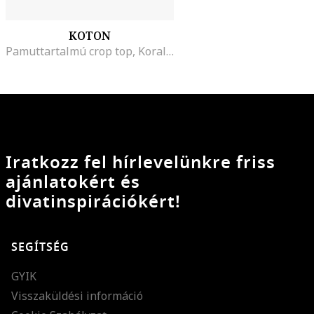
KOTON
Pamuttartalmú crop top, Korallszín/Törtfehér
Iratkozz fel hírlevelünkre friss
ajánlatokért és
divatinspirációkért!
SEGÍTSÉG
GYIK
Visszaküldési információ