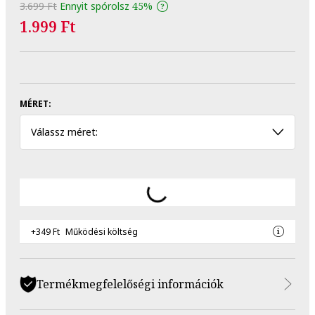
3.699 Ft
Ennyit spórolsz
45%
1.999 Ft
MÉRET:
Válassz méret:
+349 Ft
Működési költség
Termékmegfelelőségi információk