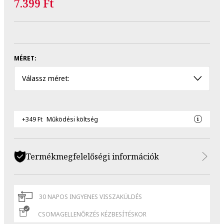
7.399 Ft
MÉRET:
Válassz méret:
+349 Ft
Működési költség
Termékmegfelelőségi információk
30 NAPOS INGYENES VISSZAKÜLDÉS
CSOMAGELLENŐRZÉS KÉZBESÍTÉSKOR