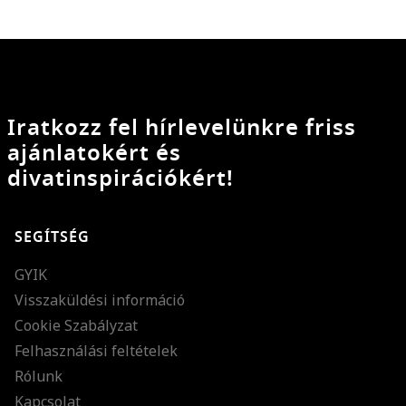
Iratkozz fel hírlevelünkre friss
ajánlatokért és
divatinspirációkért!
SEGÍTSÉG
GYIK
Visszaküldési információ
Cookie Szabályzat
Felhasználási feltételek
Rólunk
Kapcsolat