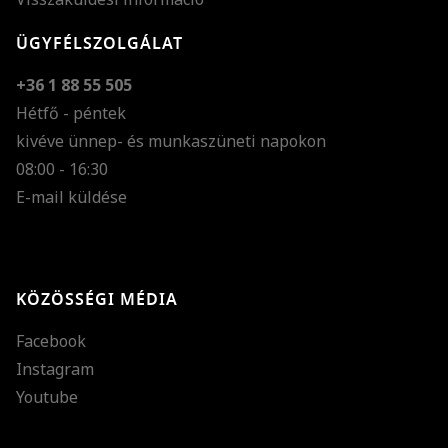
ÜGYFÉLSZOLGÁLAT
+36 1 88 55 505
Hétfő - péntek
kivéve ünnep- és munkaszüneti napokon
Szöveg méretének n
08:00 - 16:30
E-mail küldése
Szöveg méretének c
Szóköz növelése
Szóköz csökkentése
KÖZÖSSÉGI MÉDIA
Sortávolság növelés
Facebook
Sortávolság csökken
Instagram
Színek invertálása
Youtube
Szürke színárnyalato