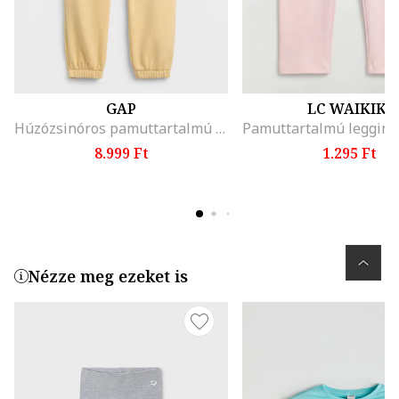
GAP
LC WAIKIKI
Húzózsinóros pamuttartalmú szabadidőnadrág, Halványsárga
8.999 Ft
1.295 Ft
Nézze meg ezeket is