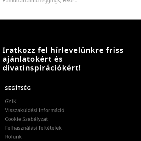
Pamuttartalmú leggings, Fekete
Iratkozz fel hírlevelünkre friss
ajánlatokért és
divatinspirációkért!
SEGÍTSÉG
GYIK
Visszaküldési információ
Cookie Szabályzat
Felhasználási feltételek
Rólunk