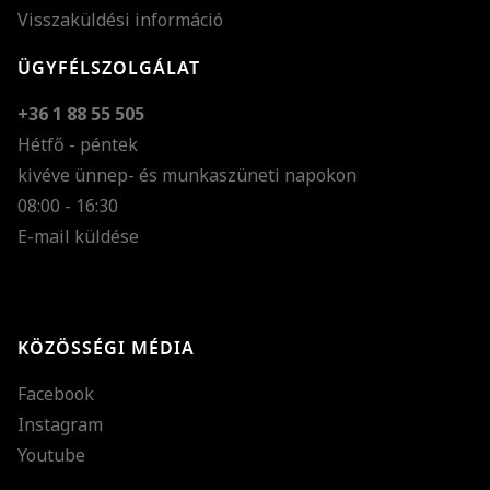
Visszaküldési információ
ÜGYFÉLSZOLGÁLAT
+36 1 88 55 505
Hétfő - péntek
kivéve ünnep- és munkaszüneti napokon
Szöveg méretének n
08:00 - 16:30
E-mail küldése
Szöveg méretének c
Szóköz növelése
Szóköz csökkentése
KÖZÖSSÉGI MÉDIA
Sortávolság növelés
Facebook
Sortávolság csökken
Instagram
Színek invertálása
Youtube