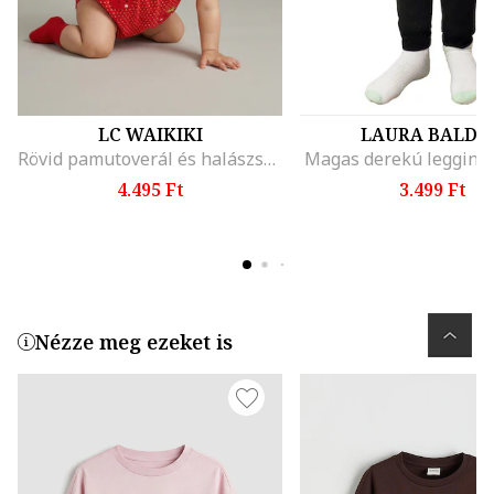
LC WAIKIKI
LAURA BALDIN
Rövid pamutoverál és halászsapka szett, Piros/Limezöld
Magas derekú leggings
4.495 Ft
3.499 Ft
Nézze meg ezeket is