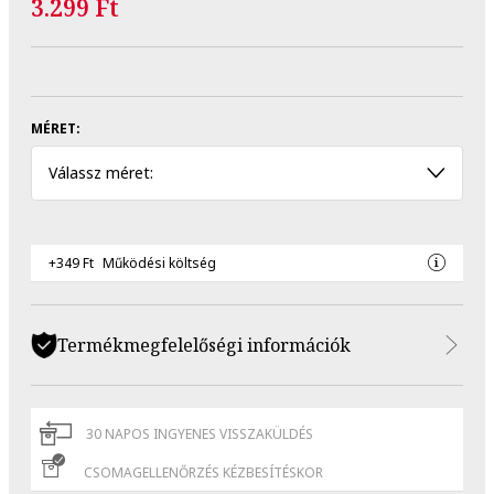
3.299 Ft
MÉRET:
Válassz méret:
+349 Ft
Működési költség
Termékmegfelelőségi információk
30 NAPOS INGYENES VISSZAKÜLDÉS
CSOMAGELLENŐRZÉS KÉZBESÍTÉSKOR