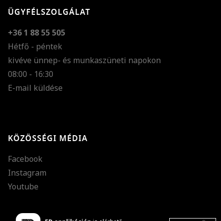
ÜGYFÉLSZOLGÁLAT
+36 1 88 55 505
Hétfő - péntek
kivéve ünnep- és munkaszüneti napokon
Szöveg méretének n
08:00 - 16:30
E-mail küldése
Szöveg méretének c
Szóköz növelése
Szóköz csökkentése
KÖZÖSSÉGI MÉDIA
Sortávolság növelés
Facebook
Sortávolság csökken
Instagram
Színek invertálása
Youtube
Szürke színárnyalato