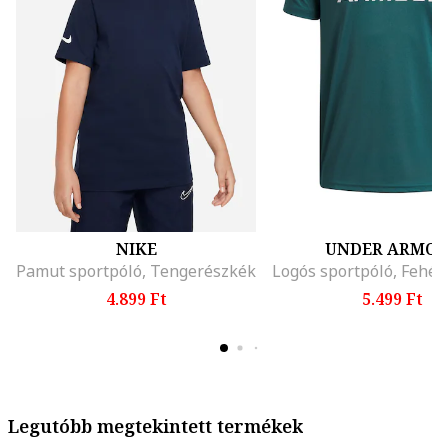
NIKE
UNDER ARMO
Pamut sportpóló, Tengerészkék
4.899 Ft
5.499 Ft
Legutóbb megtekintett termékek