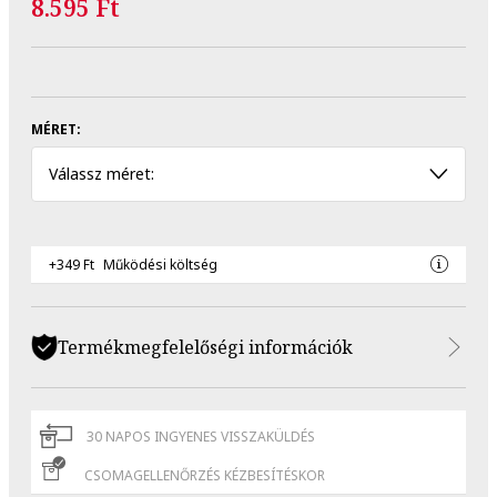
8.595 Ft
MÉRET:
Válassz méret:
+349 Ft
Működési költség
Termékmegfelelőségi információk
30 NAPOS INGYENES VISSZAKÜLDÉS
CSOMAGELLENŐRZÉS KÉZBESÍTÉSKOR