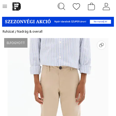
Ruházat
/
Nadrág & overall
ELFOGYOTT