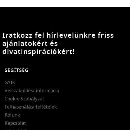
Iratkozz fel hírlevelünkre friss
ajánlatokért és
divatinspirációkért!
SEGÍTSÉG
GYIK
Visszaküldési információ
Cookie Szabályzat
Felhasználási feltételek
Rólunk
Kapcsolat